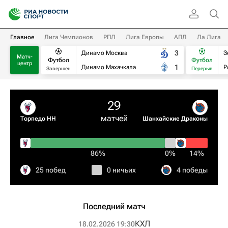
Главное
Лига Чемпионов
РПЛ
Лига Европы
АПЛ
Ла Лига
3
Динамо Москва
З
Матч-
Футбол
Футбол
центр
1
Динамо Махачкала
Р
Завершен
Перерыв
29
матчей
Торпедо НН
Шанхайские Драконы
86%
0%
14%
25 побед
0 ничьих
4 победы
Последний матч
КХЛ
18.02.2026 19:30