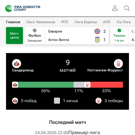
Главное
Лига Чемпионов
РПЛ
Лига Европы
АПЛ
Ла Лига
2
Бавария
I.
Матч-
Футбол
Теннис
центр
1
Астон Вилла
А
Завершен
1-й сет
9
матчей
Сандерленд
Ноттингем Форрест
56%
11%
33%
5 побед
1 ничья
3 победы
Последний матч
Премьер-лига
24.04.2026 22:00