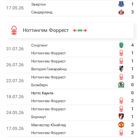
1
Эвертон
17.05.26
3
Сандерленд
Ноттингем Форрест
4
Спортинг
31.07.26
1
Ноттингем Форрест
1
Ноттингем Форрест
26.07.26
1
Витория Гимарайнш
3
Ноттингем Форрест
22.07.26
0
Блэкберн
0
Ноттс Каунти
18.07.26
2
Ноттингем Форрест
1
Ноттингем Форрест
24.05.26
1
Борнмут
3
Манчестер Юнайтед
17.05.26
2
Ноттингем Форрест