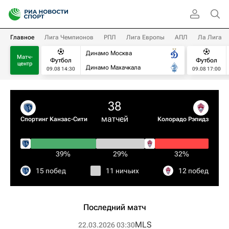
Главное
Лига Чемпионов
РПЛ
Лига Европы
АПЛ
Ла Лига
Динамо Москва
Матч-
Футбол
Футбол
центр
Динамо Махачкала
09.08 14:30
09.08 17:00
38
матчей
Спортинг Канзас-Сити
Колорадо Рэпидз
39%
29%
32%
15 побед
11 ничьих
12 побед
Последний матч
MLS
22.03.2026 03:30