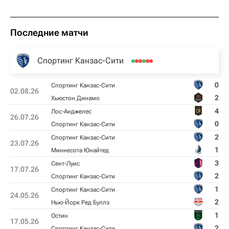
Последние матчи
Спортинг Канзас-Сити
0
Спортинг Канзас-Сити
02.08.26
2
Хьюстон Динамо
4
Лос-Анджелес
26.07.26
0
Спортинг Канзас-Сити
2
Спортинг Канзас-Сити
23.07.26
1
Миннесота Юнайтед
3
Сент-Луис
17.07.26
2
Спортинг Канзас-Сити
1
Спортинг Канзас-Сити
24.05.26
2
Нью-Йорк Ред Буллз
1
Остин
17.05.26
2
Спортинг Канзас-Сити