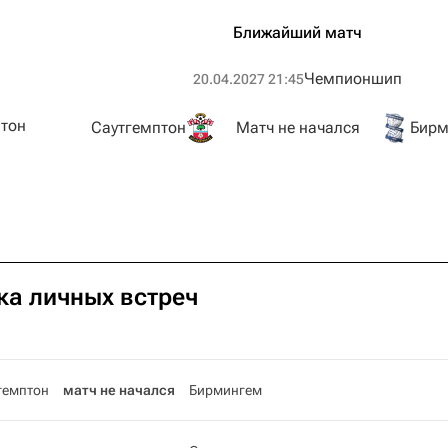
Ближайший матч
Чемпионшип
20.04.2027 21:45
тон
Саутгемптон
Матч не начался
Бирм
ка личных встреч
гемптон
матч не начался
Бирмингем