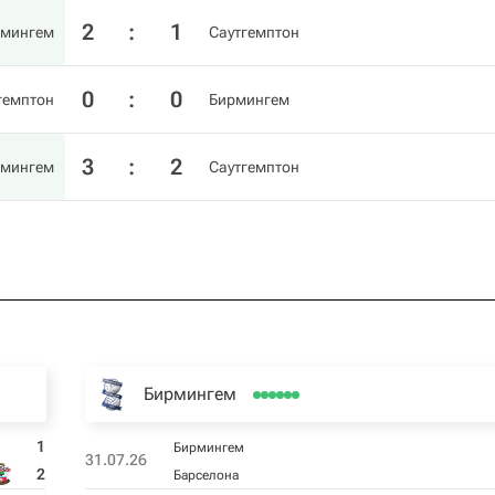
2
:
1
рмингем
Саутгемптон
0
:
0
гемптон
Бирмингем
3
:
2
рмингем
Саутгемптон
Бирмингем
1
Бирмингем
31.07.26
2
Барселона