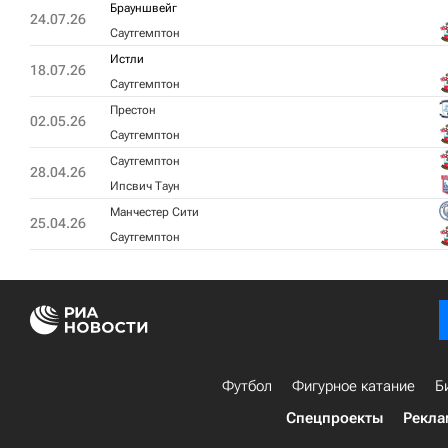
Брауншвейг
24.07.26
Саутгемптон
Истли
18.07.26
Саутгемптон
Престон
02.05.26
Саутгемптон
Саутгемптон
28.04.26
Ипсвич Таун
Манчестер Сити
25.04.26
Саутгемптон
Футбол
Фигурное катание
Б
Спецпроекты
Рекла