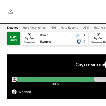
Главное
Лига Чемпионов
РПЛ
Лига Европы
АПЛ
Ла Лига
1
Зенит
Матч-
Футбол
Футбол
центр
0
Балтика
Завершен
Закончен (П)
Саутгемптон
38%
6 побед