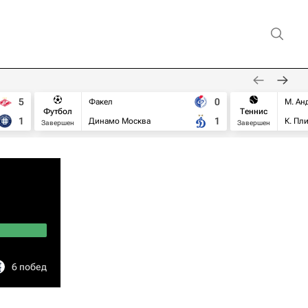
5
0
Факел
М. Ан
Футбол
Теннис
1
1
Динамо Москва
К. Пл
Завершен
Завершен
6 побед