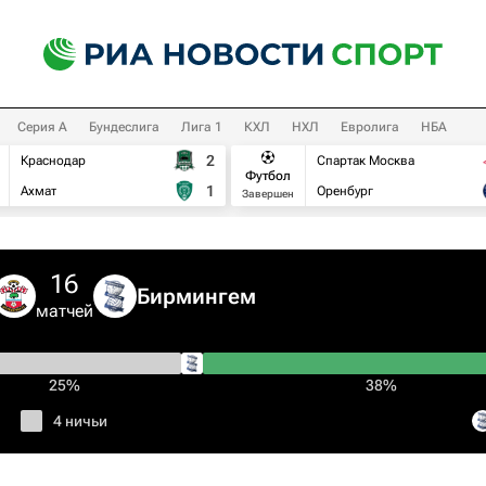
Серия А
Бундеслига
Лига 1
КХЛ
НХЛ
Евролига
НБА
2
Краснодар
Спартак Москва
Футбол
1
Ахмат
Оренбург
Завершен
16
Бирмингем
матчей
25%
38%
4 ничьи