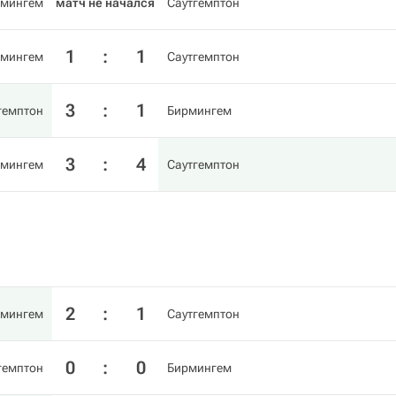
рмингем
матч не начался
Саутгемптон
1
:
1
рмингем
Саутгемптон
3
:
1
гемптон
Бирмингем
3
:
4
рмингем
Саутгемптон
2
:
1
рмингем
Саутгемптон
0
:
0
гемптон
Бирмингем