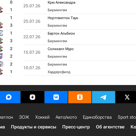
0
Крю Александра
25.07.26
1
Бирмингем
1
Нортгемптон Таун
25.07.26
3
Бирмингем
1
Бартон Альбион
22.07.26
3
Бирмингем
2
Солихалл Мурс
15.07.26
2
Бирмингем
2
Бирмингем
10.07.26
1
Хаддерсфилд
иатлон
ЗОЖ
Хоккей
Авто/мото
Единоборства
Sport sto
ма
Продукты и сервисы
Пресс-центр
Об агентстве
Ко