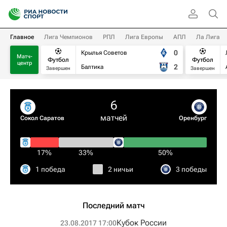
Главное
Лига Чемпионов
РПЛ
Лига Европы
АПЛ
Ла Лига
0
Крылья Советов
Матч-
Футбол
Футбол
центр
2
Балтика
Завершен
Завершен
6
матчей
Сокол Саратов
Оренбург
17%
33%
50%
1 победа
2 ничьи
3 победы
Последний матч
Кубок России
23.08.2017 17:00