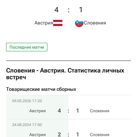
4
:
1
Австрия
Словения
Последние матчи
Словения - Австрия. Статистика личных
встреч
Товарищеские матчи сборных
09.05.2026 17:20
4
:
1
Австрия
Словения
24.08.2024 17:00
2
:
1
Австрия
Словения