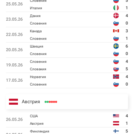
5
Словения
25.05.26
1
Италия
4
Дания
23.05.26
0
Словения
3
Канада
22.05.26
1
Словения
6
Швеция
20.05.26
0
Словения
4
Словения
19.05.26
5
Словакия
4
Норвегия
17.05.26
0
Словения
Австрия
4
США
26.05.26
1
Австрия
5
Финляндия