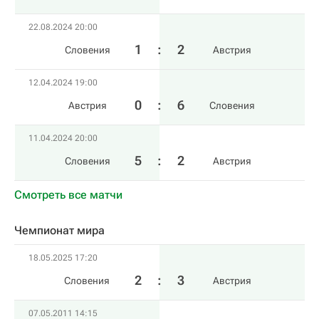
22.08.2024 20:00
1
:
2
Словения
Австрия
12.04.2024 19:00
0
:
6
Австрия
Словения
11.04.2024 20:00
5
:
2
Словения
Австрия
Смотреть все матчи
Чемпионат мира
18.05.2025 17:20
2
:
3
Словения
Австрия
07.05.2011 14:15