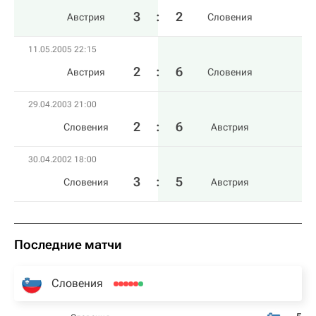
3
:
2
Австрия
Словения
11.05.2005 22:15
2
:
6
Австрия
Словения
29.04.2003 21:00
2
:
6
Словения
Австрия
30.04.2002 18:00
3
:
5
Словения
Австрия
Последние матчи
Словения