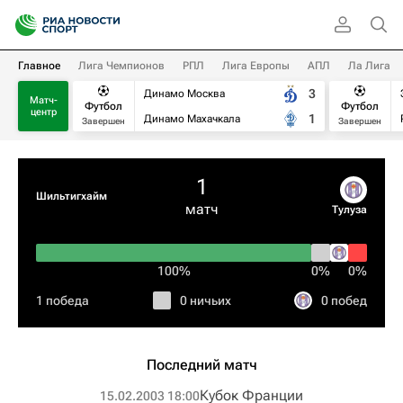
Главное
Лига Чемпионов
РПЛ
Лига Европы
АПЛ
Ла Лига
3
Динамо Москва
Матч-
Футбол
Футбол
центр
1
Динамо Махачкала
Завершен
Завершен
1
Шильтигхайм
матч
Тулуза
100%
0%
0%
1 победа
0 ничьих
0 побед
Последний матч
Кубок Франции
15.02.2003 18:00