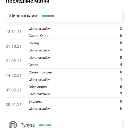
Последние матчи
Шильтигхайм
5
Шильтигхайм
13.11.21
6
Сарре-Юнион
0
Reding
31.10.21
9
Шильтигхайм
0
Шильтигхайм
21.02.21
4
Седан
0
Солеил Бищем
14.02.21
1
Шильтигхайм
6
Обермодем
07.02.21
7
Шильтигхайм
0
Бишеим
30.01.21
6
Шильтигхайм
Тулуза