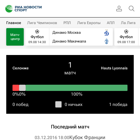
Главное
Лига Чемпионов
РПЛ
Лига Европы
АПЛ
Ла Лига
Динамо Москва
Матч-
Футбол
Футбол
центр
Динамо Махачкала
09.08 14:30
09.08 17:00
1
Селонже
Hauts Lyonnais
матч
0%
0%
100%
0 побед
0 ничьих
1 победа
Последний матч
Кубок Франции
03.12.2016 18:00