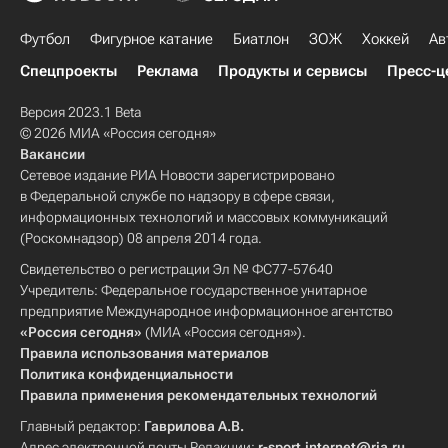
Футбол
Фигурное катание
Биатлон
ЗОЖ
Хоккей
Ав
Спецпроекты
Реклама
Продукты и сервисы
Пресс-ц
Версия 2023.1 Beta
© 2026 МИА «Россия сегодня»
Вакансии
Сетевое издание РИА Новости зарегистрировано
в Федеральной службе по надзору в сфере связи,
информационных технологий и массовых коммуникаций
(Роскомнадзор) 08 апреля 2014 года.
Свидетельство о регистрации Эл № ФС77-57640
Учредитель: Федеральное государственное унитарное
предприятие Международное информационное агентство
«Россия сегодня»
(МИА «Россия сегодня»).
Правила использования материалов
Политика конфиденциальности
Правила применения рекомендательных технологий
Главный редактор:
Гаврилова А.В.
Адрес электронной почты Редакции:
r-sport.internet@ria.ru