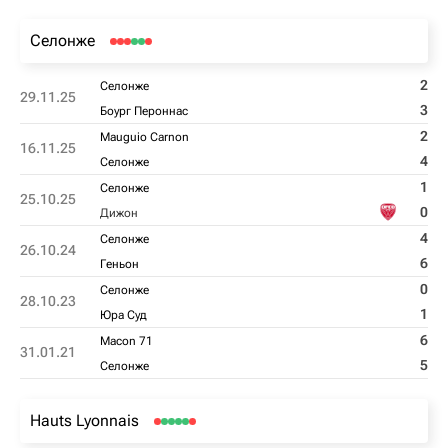
Селонже
2
Селонже
29.11.25
3
Боург Пероннас
2
Mauguio Carnon
16.11.25
4
Селонже
1
Селонже
25.10.25
0
Дижон
4
Селонже
26.10.24
6
Геньон
0
Селонже
28.10.23
1
Юра Суд
6
Macon 71
31.01.21
5
Селонже
Hauts Lyonnais