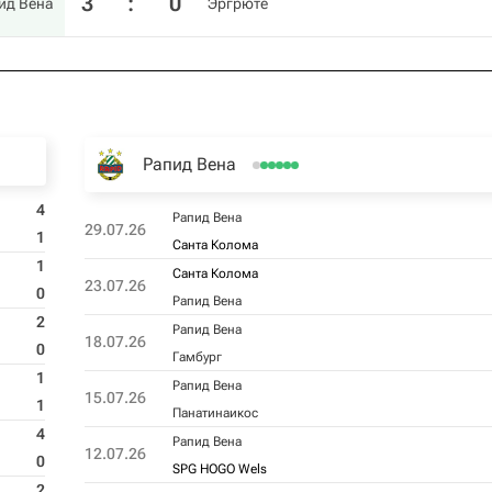
3
:
0
ид Вена
Эргрюте
Рапид Вена
4
Рапид Вена
29.07.26
1
Санта Колома
1
Санта Колома
23.07.26
0
Рапид Вена
2
Рапид Вена
18.07.26
0
Гамбург
1
Рапид Вена
15.07.26
1
Панатинаикос
4
Рапид Вена
12.07.26
0
SPG HOGO Wels
2