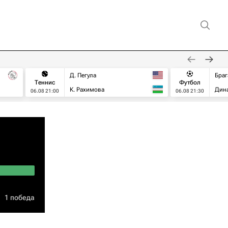
Д. Пегула
Браг
Теннис
Футбол
К. Рахимова
Дин
06.08 21:00
06.08 21:30
1 победа