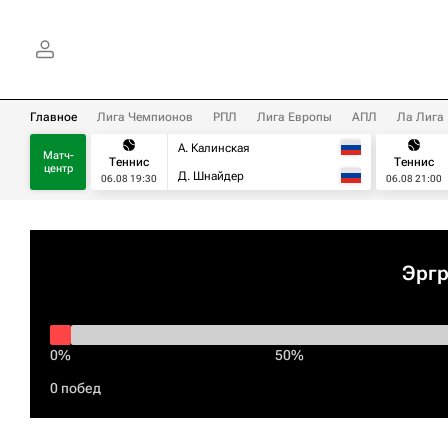
Главное
Лига Чемпионов
РПЛ
Лига Европы
АПЛ
Ла Лига
А. Калинская
Матч-
Теннис
Теннис
центр
Д. Шнайдер
06.08 19:30
06.08 21:00
Эрг
0%
50%
0 побед