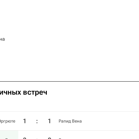
на
личных встреч
1
:
1
Эргрюте
Рапид Вена