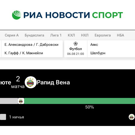
Серия А
Бундеслига
Лига 1
КХЛ
НХЛ
Евролига
НБА
Е. Александрова
Г. Дабровски
Аякс
Футбол
К. Гауфф
К. Макнейли
Шелбурн
06.08 21:00
2
рюте
Рапид Вена
матча
50%
1 ничья