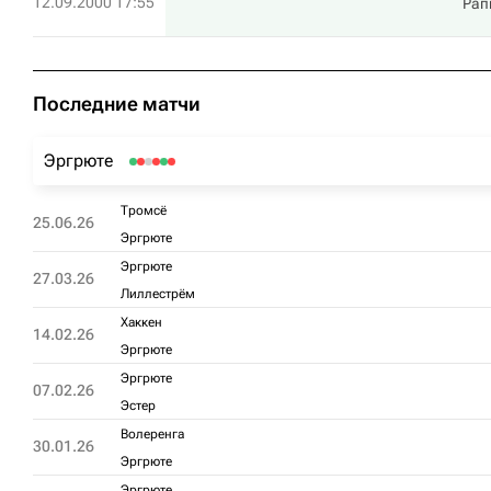
12.09.2000 17:55
Рап
Последние матчи
Эргрюте
Тромсё
25.06.26
Эргрюте
Эргрюте
27.03.26
Лиллестрём
Хаккен
14.02.26
Эргрюте
Эргрюте
07.02.26
Эстер
Волеренга
30.01.26
Эргрюте
Эргрюте