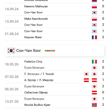
Алибек Качмазов
0
Камиль Майхшак
14.09.24
2
Сон-Чан Хонг
0
Maks Kasnikowski
13.09.24
2
Сон-Чан Хонг
1
Сон-Чан Хонг
21.08.24
2
Кирьян Жаке
Сон-Чан Хонг
2
Federico Cina
18.05.26
0
Ёсуке Ватануки
2
Ё. Ватануки
T. Yuzuki
07.02.26
1
А. Эрлер
Л. Мидлер
2
Ёсуке Ватануки
06.02.26
0
Себастьян Офнер
1
Ёсуке Ватануки
13.01.26
2
Nicolai Budkov Kjaer