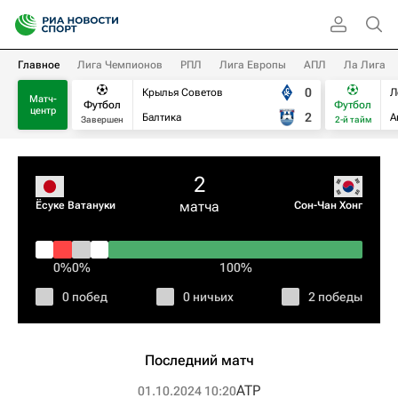
Главное
Лига Чемпионов
РПЛ
Лига Европы
АПЛ
Ла Лига
0
Крылья Советов
Л
Матч-
Футбол
Футбол
центр
2
Балтика
А
Завершен
2-й тайм
2
матча
Ёсуке Ватануки
Сон-Чан Хонг
0%
0%
100%
0 побед
0 ничьих
2 победы
Последний матч
ATP
01.10.2024 10:20