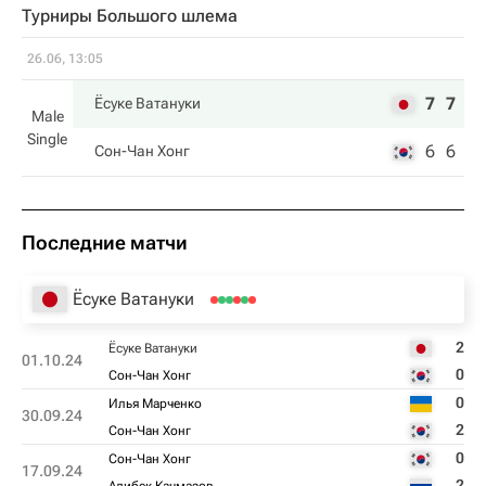
Турниры Большого шлема
26.06, 13:05
7
7
Ёсуке Ватануки
Male
Single
6
6
Сон-Чан Хонг
Последние матчи
Ёсуке Ватануки
2
Ёсуке Ватануки
01.10.24
0
Сон-Чан Хонг
0
Илья Марченко
30.09.24
2
Сон-Чан Хонг
0
Сон-Чан Хонг
17.09.24
2