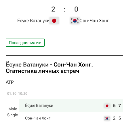
2
:
0
Ёсуке Ватануки
Сон-Чан Хонг
Последние матчи
Ёсуке Ватануки
-
Сон-Чан Хонг
.
Статистика личных встреч
ATP
01.10, 10:20
6
7
Ёсуке Ватануки
Male
Single
2
5
Сон-Чан Хонг