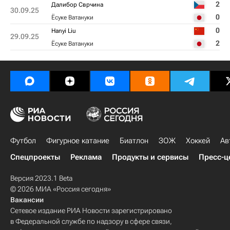
2
Далибор Сврчина
30.09.25
0
Ёсуке Ватануки
0
Hanyi Liu
29.09.25
2
Ёсуке Ватануки
Футбол
Фигурное катание
Биатлон
ЗОЖ
Хоккей
Ав
Спецпроекты
Реклама
Продукты и сервисы
Пресс-ц
Версия 2023.1 Beta
© 2026 МИА «Россия сегодня»
Вакансии
Сетевое издание РИА Новости зарегистрировано
в Федеральной службе по надзору в сфере связи,