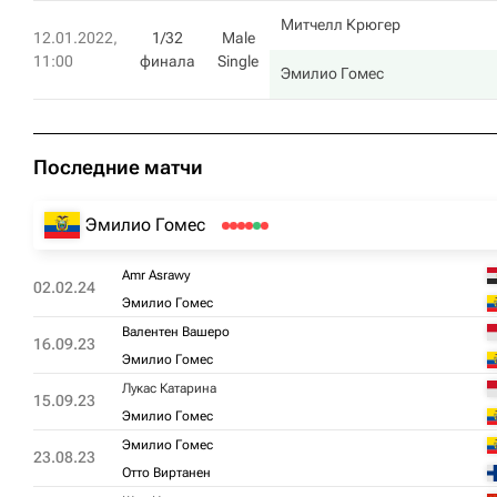
Митчелл Крюгер
12.01.2022,
1/32
Male
11:00
финала
Single
Эмилио Гомес
Последние матчи
Эмилио Гомес
Amr Asrawy
02.02.24
Эмилио Гомес
Валентен Вашеро
16.09.23
Эмилио Гомес
Лукас Катарина
15.09.23
Эмилио Гомес
Эмилио Гомес
23.08.23
Отто Виртанен