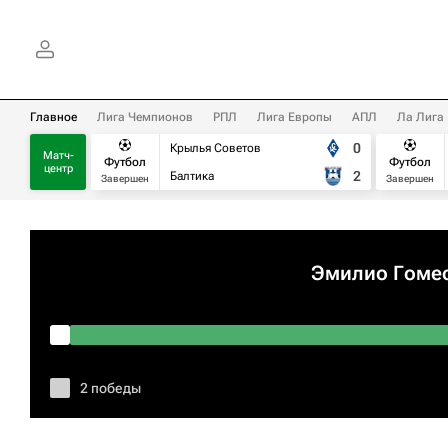
Главное
Лига Чемпионов
РПЛ
Лига Европы
АПЛ
Ла Лига
0
Крылья Советов
Матч-
Футбол
Футбол
центр
2
Балтика
Завершен
Завершен
Эмилио Гоме
2 победы