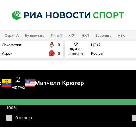
Серия А
Бундеслига
Лига 1
КХЛ
НХЛ
Евролига
НБА
0
Локомотив
ЦСКА
Футбол
0
Акрон
Ростов
08.08 20:30
2
с
Митчелл Крюгер
матча
100%
0 ничьих