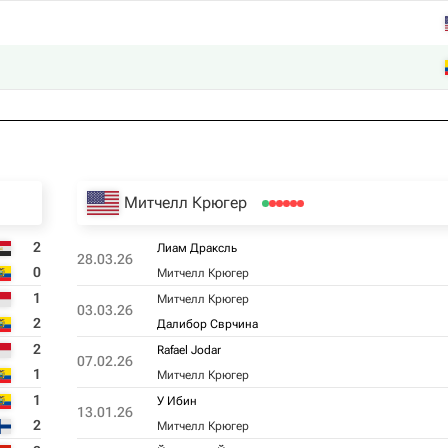
Митчелл Крюгер
2
Лиам Драксль
28.03.26
0
Митчелл Крюгер
1
Митчелл Крюгер
03.03.26
2
Далибор Сврчина
2
Rafael Jodar
07.02.26
1
Митчелл Крюгер
1
У Ибин
13.01.26
2
Митчелл Крюгер