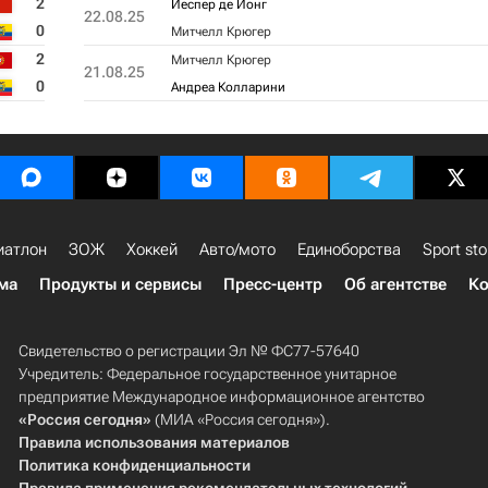
2
Йеспер де Йонг
22.08.25
0
Митчелл Крюгер
2
Митчелл Крюгер
21.08.25
0
Андреа Колларини
иатлон
ЗОЖ
Хоккей
Авто/мото
Единоборства
Sport sto
ма
Продукты и сервисы
Пресс-центр
Об агентстве
Ко
Свидетельство о регистрации Эл № ФС77-57640
Учредитель: Федеральное государственное унитарное
предприятие Международное информационное агентство
«Россия сегодня»
(МИА «Россия сегодня»).
Правила использования материалов
Политика конфиденциальности