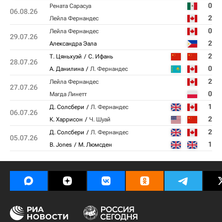
0
Рената Сарасуа
06.08.26
2
Лейла Фернандес
0
Лейла Фернандес
29.07.26
2
Александра Эала
2
Т. Цяньхуэй
С. Ифань
28.07.26
0
А. Данилина
Л. Фернандес
2
Лейла Фернандес
27.07.26
0
Магда Линетт
1
Д. Солсбери
Л. Фернандес
06.07.26
2
К. Харрисон
Ч. Шуай
2
Д. Солсбери
Л. Фернандес
05.07.26
1
B. Jones
М. Люмсден