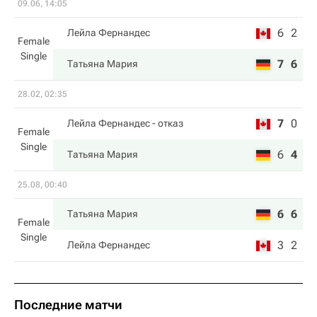
09.06, 14:05
6
2
Лейла Фернандес
Female
Single
7
6
Татьяна Мария
28.02, 02:35
7
0
Лейла Фернандес
- отказ
Female
Single
6
4
Татьяна Мария
25.08, 00:40
6
6
Татьяна Мария
Female
Single
3
2
Лейла Фернандес
Последние матчи