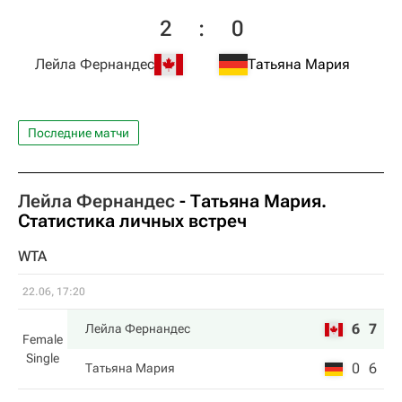
2
:
0
Лейла Фернандес
Татьяна Мария
Последние матчи
Лейла Фернандес
-
Татьяна Мария
.
Статистика личных встреч
WTA
22.06, 17:20
6
7
Лейла Фернандес
Female
Single
0
6
Татьяна Мария