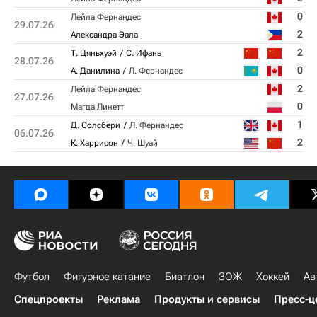
0
Лейла Фернандес
29.07.26
2
Александра Эала
2
Т. Цяньхуэй
С. Ифань
28.07.26
0
А. Данилина
Л. Фернандес
2
Лейла Фернандес
27.07.26
0
Магда Линетт
1
Д. Солсбери
Л. Фернандес
06.07.26
2
К. Харрисон
Ч. Шуай
Футбол
Фигурное катание
Биатлон
ЗОЖ
Хоккей
Ав
Спецпроекты
Реклама
Продукты и сервисы
Пресс-ц