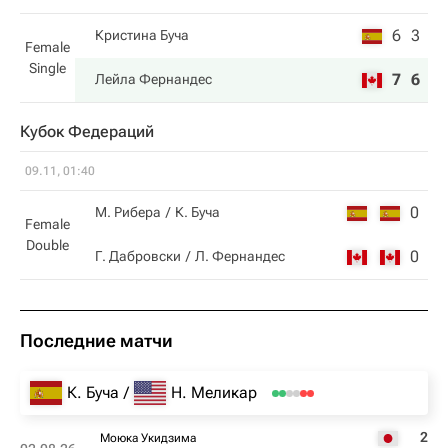
6
3
Кристина Буча
Female
Single
7
6
Лейла Фернандес
Кубок Федераций
09.11, 01:40
0
М. Рибера
К. Буча
Female
Double
0
Г. Дабровски
Л. Фернандес
Последние матчи
К. Буча
Н. Меликар
2
Моюка Укидзима