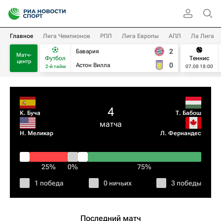
Главное
Лига Чемпионов
РПЛ
Лига Европы
АПЛ
Ла Лига
2
Бавария
Матч-
Футбол
Теннис
центр
0
Астон Вилла
2-й тайм
07.08 18:00
4
К. Буча
Т. Бабош
матча
Н. Меликар
Л. Фернандес
25%
0%
75%
1 победа
0 ничьих
3 победы
Последний матч