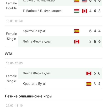
6
4
6
К. Буча
Н. Меликар
Female
Double
4
6
3
Т. Бабош
Л. Фернандес
15.01, 05:50
6
4
4
Кристина Буча
Female
Single
3
6
6
Лейла Фернандес
WTA
18.06, 20:05
6
6
Лейла Фернандес
Female
Single
3
4
Кристина Буча
Летние олимпийские игры
29.07, 13:10