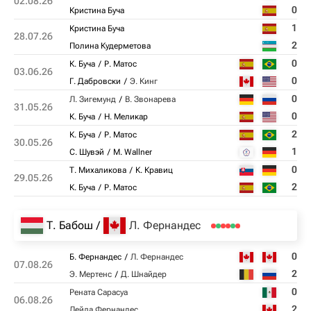
02.08.26
0
Кристина Буча
1
Кристина Буча
28.07.26
2
Полина Кудерметова
0
К. Буча
Р. Матос
03.06.26
0
Г. Дабровски
Э. Кинг
0
Л. Зигемунд
В. Звонарева
31.05.26
0
К. Буча
Н. Меликар
2
К. Буча
Р. Матос
30.05.26
1
С. Шувэй
M. Wallner
0
Т. Михаликова
К. Кравиц
29.05.26
2
К. Буча
Р. Матос
Т. Бабош
Л. Фернандес
0
Б. Фернандес
Л. Фернандес
07.08.26
2
Э. Мертенс
Д. Шнайдер
0
Рената Сарасуа
06.08.26
2
Лейла Фернандес