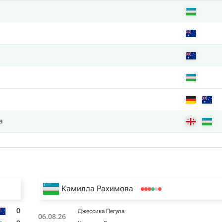
а
Камилла Рахимова
0
Джессика Пегула
06.08.26