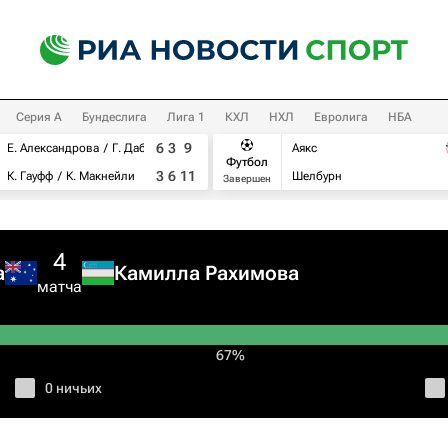
Серия А
Бундеслига
Лига 1
КХЛ
НХЛ
Евролига
НБА
6
3
9
Е. Александрова
Г. Дабровски
Аякс
Футбол
3
6
11
К. Гауфф
К. Макнейли
Шелбурн
Завершен
4
а
Камилла Рахимова
матча
67%
0 ничьих