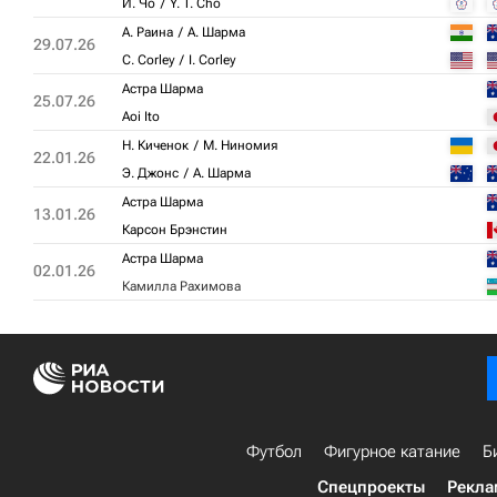
И. Чо
Y. T. Cho
А. Раина
А. Шарма
29.07.26
C. Corley
I. Corley
Астра Шарма
25.07.26
Aoi Ito
Н. Киченок
М. Ниномия
22.01.26
Э. Джонс
А. Шарма
Астра Шарма
13.01.26
Карсон Брэнстин
Астра Шарма
02.01.26
Камилла Рахимова
Футбол
Фигурное катание
Б
Спецпроекты
Рекла