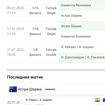
Камилла Рахимова
26.07.2025,
1/16
Female
17:10
финала
Single
Астра Шарма
Астра Шарма
17.07.2023,
1/16
Female
12:10
финала
Single
Камилла Рахимова
В. Хайзен
А. Шарма
21.07.2021,
1/8
Female
18:45
финала
Double
Н. Дзаламидзе
К. Рахимов
Последние матчи
Астра Шарма
А. Раина
А. Шарма
30.07.26