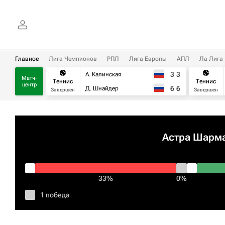
Главное
Лига Чемпионов
РПЛ
Лига Европы
АПЛ
Ла Лига
3
3
А. Калинская
Матч-
Теннис
Теннис
центр
6
6
Д. Шнайдер
Завершен
Завершен
Астра Шарм
33%
0%
1 победа