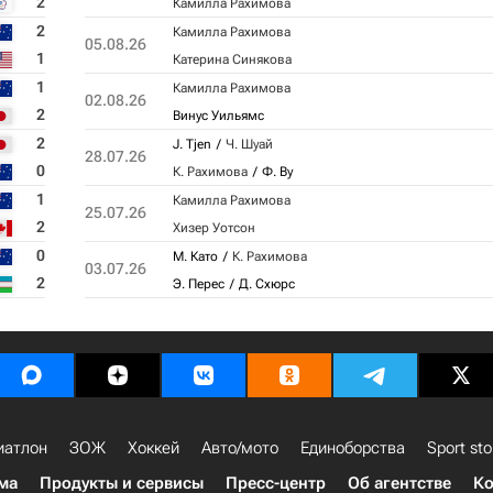
2
Камилла Рахимова
2
Камилла Рахимова
05.08.26
1
Катерина Синякова
1
Камилла Рахимова
02.08.26
2
Винус Уильямс
2
J. Tjen
Ч. Шуай
28.07.26
0
К. Рахимова
Ф. Ву
1
Камилла Рахимова
25.07.26
2
Хизер Уотсон
0
М. Като
К. Рахимова
03.07.26
2
Э. Перес
Д. Схюрс
иатлон
ЗОЖ
Хоккей
Авто/мото
Единоборства
Sport sto
ма
Продукты и сервисы
Пресс-центр
Об агентстве
Ко