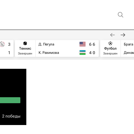
3
6
6
Д. Пегула
Брага
Теннис
Футбол
1
4
0
К. Рахимова
Дина
Завершен
Завершен
2 победы