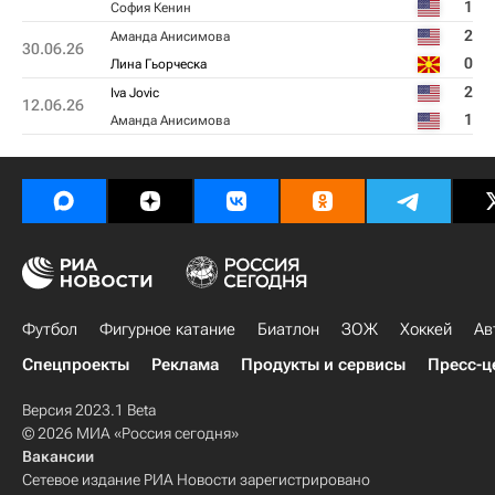
1
София Кенин
2
Аманда Анисимова
30.06.26
0
Лина Гьорческа
2
Iva Jovic
12.06.26
1
Аманда Анисимова
Футбол
Фигурное катание
Биатлон
ЗОЖ
Хоккей
Ав
Спецпроекты
Реклама
Продукты и сервисы
Пресс-ц
Версия 2023.1 Beta
© 2026 МИА «Россия сегодня»
Вакансии
Сетевое издание РИА Новости зарегистрировано