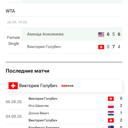
WTA
28.09, 19:05
6
5
6
Аманда Анисимова
Female
Single
0
7
4
Виктория Голубич
Последние матчи
Виктория Голубич
0
Виктория Голубич
06.08.26
2
Ига Швентек
1
Донна Векич
04.08.26
2
Виктория Голубич
0
Кимберли Биррелл