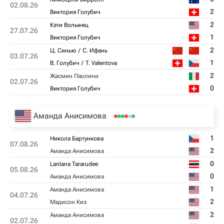
02.08.26
2
Виктория Голубич
2
Кэти Волынец
27.07.26
1
Виктория Голубич
2
Ц. Синью
С. Ифань
03.07.26
1
В. Голубич
T. Valentova
2
Жасмин Паолини
02.07.26
0
Виктория Голубич
Аманда Анисимова
1
Никола Бартункова
07.08.26
2
Аманда Анисимова
0
Lanlana Tararudee
05.08.26
0
Аманда Анисимова
1
Аманда Анисимова
04.07.26
2
Мэдисон Киз
2
Аманда Анисимова
02.07.26