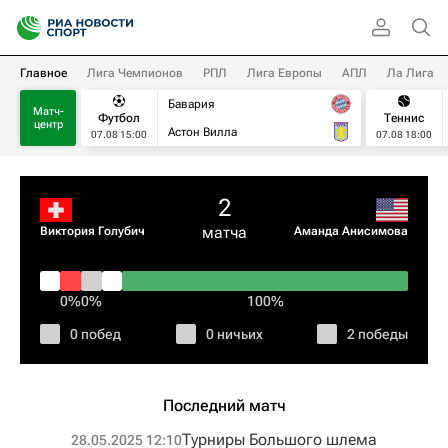
Главное
Лига Чемпионов
РПЛ
Лига Европы
АПЛ
Ла Лига
Бавария
Матч-
Футбол
Теннис
центр
Астон Вилла
07.08 15:00
07.08 18:00
2
матча
Виктория Голубич
Аманда Анисимова
0%
0%
100%
0 побед
0 ничьих
2 победы
Последний матч
Турниры Большого шлема
28.05.2025 12:10