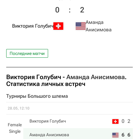
0
:
2
Аманда
Виктория Голубич
Анисимова
Последние матчи
Виктория Голубич
-
Аманда Анисимова
.
Статистика личных встреч
Турниры Большого шлема
28.05, 12:10
0
2
Виктория Голубич
Female
Single
6
6
Аманда Анисимова