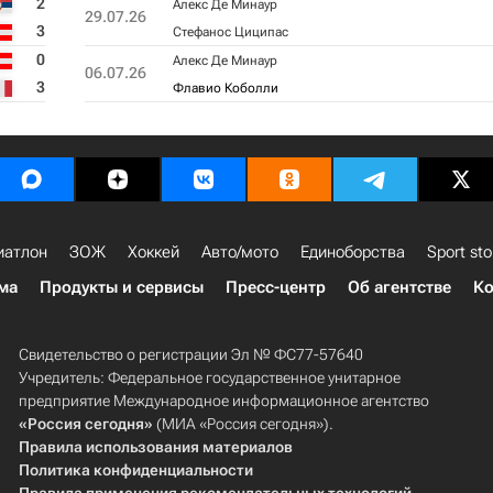
2
Алекс Де Минаур
29.07.26
3
Стефанос Циципас
0
Алекс Де Минаур
06.07.26
3
Флавио Коболли
иатлон
ЗОЖ
Хоккей
Авто/мото
Единоборства
Sport sto
ма
Продукты и сервисы
Пресс-центр
Об агентстве
Ко
Свидетельство о регистрации Эл № ФС77-57640
Учредитель: Федеральное государственное унитарное
предприятие Международное информационное агентство
«Россия сегодня»
(МИА «Россия сегодня»).
Правила использования материалов
Политика конфиденциальности