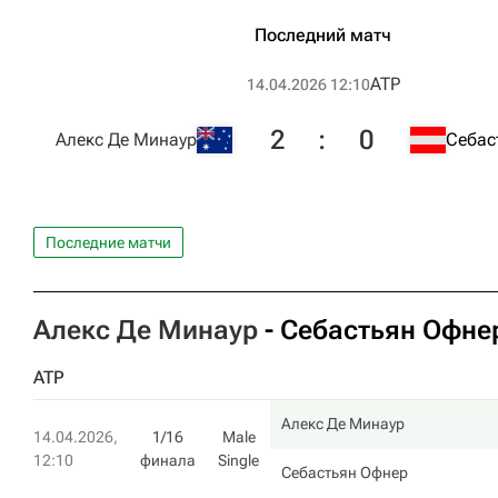
Последний матч
ATP
14.04.2026 12:10
2
:
0
Алекс Де Минаур
Себас
Последние матчи
Алекс Де Минаур
-
Себастьян Офне
ATP
Алекс Де Минаур
14.04.2026,
1/16
Male
12:10
финала
Single
Себастьян Офнер