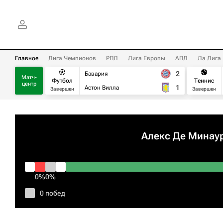
Главное
Лига Чемпионов
РПЛ
Лига Европы
АПЛ
Ла Лига
2
Бавария
Матч-
Футбол
Теннис
центр
1
Астон Вилла
Завершен
Завершен
Алекс Де Минау
0%
0%
0 побед