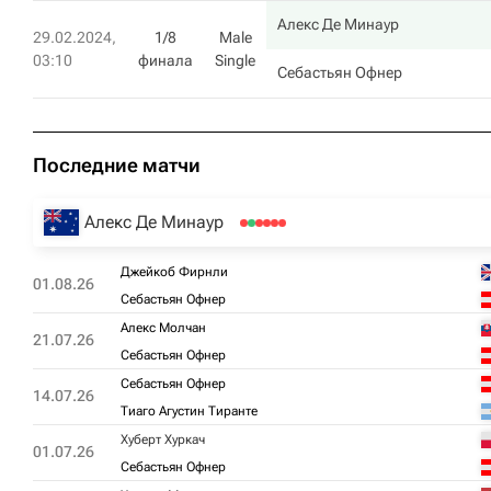
Алекс Де Минаур
29.02.2024,
1/8
Male
03:10
финала
Single
Себастьян Офнер
Последние матчи
Алекс Де Минаур
Джейкоб Фирнли
01.08.26
Себастьян Офнер
Алекс Молчан
21.07.26
Себастьян Офнер
Себастьян Офнер
14.07.26
Тиаго Агустин Тиранте
Хуберт Хуркач
01.07.26
Себастьян Офнер