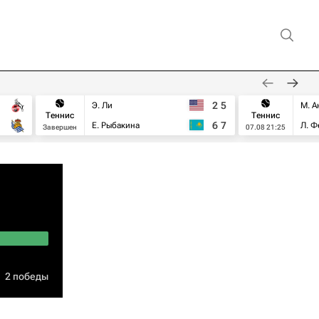
2
5
Э. Ли
М. А
Теннис
Теннис
6
7
Е. Рыбакина
Л. Ф
Завершен
07.08 21:25
2 победы