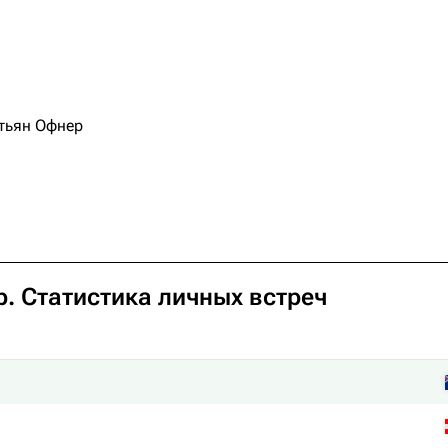
тьян Офнер
р
. Статистика личных встреч