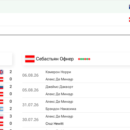
Себастьян Офнер
2
Кэмерон Норри
06.08.26
0
Алекс Де Минаур
2
Джеймс Дакворт
05.08.26
0
Алекс Де Минаур
0
Алекс Де Минаур
31.07.26
2
Брэндон Накаcима
3
Алекс Де Минаур
30.07.26
0
Cruz Hewitt