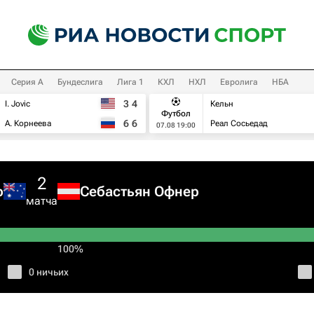
Серия А
Бундеслига
Лига 1
КХЛ
НХЛ
Евролига
НБА
3
4
I. Jovic
Кельн
Футбол
6
6
А. Корнеева
Реал Сосьедад
07.08 19:00
2
р
Себастьян Офнер
матча
100%
0 ничьих