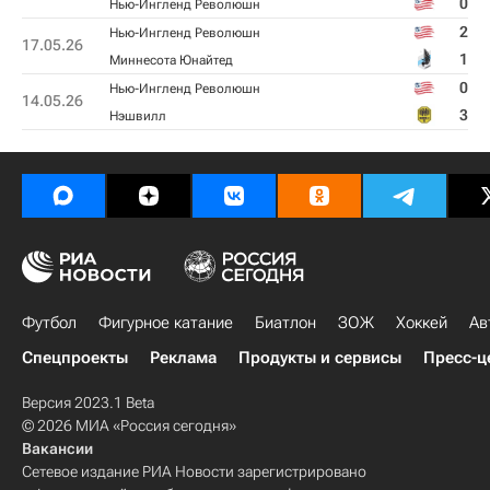
0
Нью-Ингленд Революшн
2
Нью-Ингленд Революшн
17.05.26
1
Миннесота Юнайтед
0
Нью-Ингленд Революшн
14.05.26
3
Нэшвилл
Футбол
Фигурное катание
Биатлон
ЗОЖ
Хоккей
Ав
Спецпроекты
Реклама
Продукты и сервисы
Пресс-ц
Версия 2023.1 Beta
© 2026 МИА «Россия сегодня»
Вакансии
Сетевое издание РИА Новости зарегистрировано