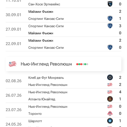
11.10.01
0
Сан-Хосе Эртквейкс
2
Майами Фьюжн
30.09.01
1
Спортинг Канзас-Сити
3
Спортинг Канзас-Сити
27.09.01
0
Майами Фьюжн
2
Майами Фьюжн
22.09.01
0
Спортинг Канзас-Сити
Нью-Ингленд Революшн
2
Клеб де Фут Монреаль
02.08.26
2
Нью-Ингленд Революшн
4
Нью-Ингленд Революшн
26.07.26
1
Атланта Юнайтед
0
Нью-Ингленд Революшн
23.07.26
0
Торонто
1
Шарлотт
24.05.26