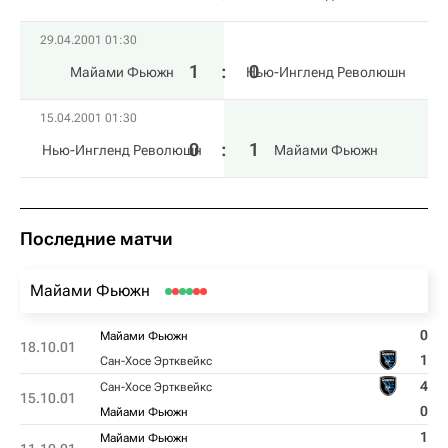
29.04.2001 01:30
1
:
0
Майами Фьюжн
Нью-Ингленд Революшн
15.04.2001 01:30
0
:
1
Нью-Ингленд Революшн
Майами Фьюжн
Последние матчи
Майами Фьюжн
0
Майами Фьюжн
18.10.01
1
Сан-Хосе Эртквейкс
4
Сан-Хосе Эртквейкс
15.10.01
0
Майами Фьюжн
1
Майами Фьюжн