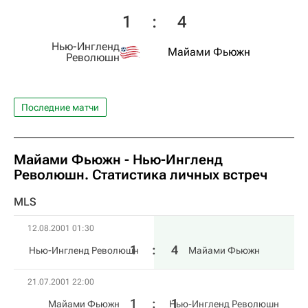
1
:
4
Нью-Ингленд
Майами Фьюжн
Революшн
Последние матчи
Майами Фьюжн - Нью-Ингленд
Революшн. Статистика личных встреч
MLS
12.08.2001 01:30
1
:
4
Нью-Ингленд Революшн
Майами Фьюжн
21.07.2001 22:00
1
:
1
Майами Фьюжн
Нью-Ингленд Революшн