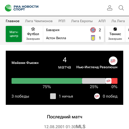
Главное
Лига Чемпионов
РПЛ
Лига Европы
АПЛ
Ла Лига
2
Бавария
Матч-
Футбол
Теннис
центр
1
Астон Вилла
Завершен
Завершен
4
Майами Фьюжн
матча
Нью-Ингленд Революшн
75%
25%
0%
3 победы
1 ничья
0 побед
Последний матч
MLS
12.08.2001 01:30