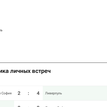
ль
ика личных встреч
2
:
4
и София
Ливерпуль