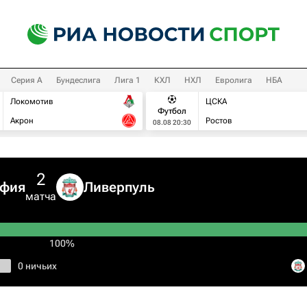
Серия А
Бундеслига
Лига 1
КХЛ
НХЛ
Евролига
НБА
Локомотив
ЦСКА
Футбол
Акрон
Ростов
08.08 20:30
2
офия
Ливерпуль
матча
100%
0 ничьих