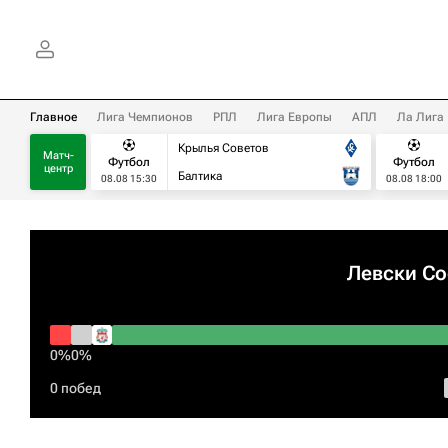
Главное
Лига Чемпионов
РПЛ
Лига Европы
АПЛ
Ла Лига
Крылья Советов
Матч-
Футбол
Футбол
центр
Балтика
08.08 15:30
08.08 18:00
Левски С
0%
0%
0 побед