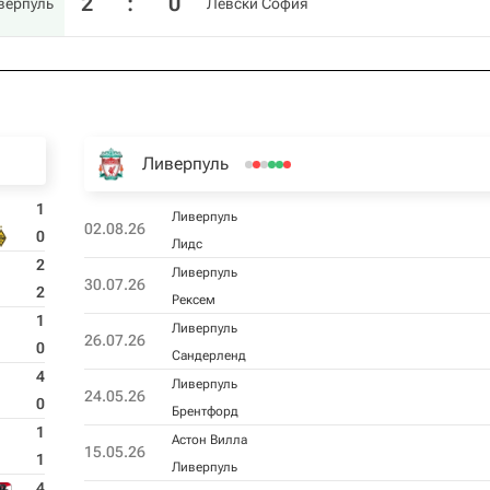
2
:
0
верпуль
Левски София
Ливерпуль
1
Ливерпуль
02.08.26
0
Лидс
2
Ливерпуль
30.07.26
2
Рексем
1
Ливерпуль
26.07.26
0
Сандерленд
4
Ливерпуль
24.05.26
0
Брентфорд
1
Астон Вилла
15.05.26
1
Ливерпуль
4