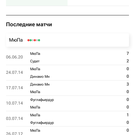
Последние матчи
МюПа
7
МюПа
06.06.20
2
Судет
0
МюПа
24.07.14
0
Динамо Мн
3
Динамо Мн
17.07.14
0
МюПа
0
Фуглафьердур
10.07.14
0
МюПа
1
МюПа
03.07.14
0
Фуглафьердур
0
МюПа
26.07.12