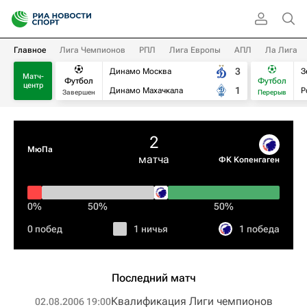
Главное
Лига Чемпионов
РПЛ
Лига Европы
АПЛ
Ла Лига
3
Динамо Москва
З
Матч-
Футбол
Футбол
центр
1
Динамо Махачкала
Р
Завершен
Перерыв
2
МюПа
матча
ФК Копенгаген
0%
50%
50%
0 побед
1 ничья
1 победа
Последний матч
Квалификация Лиги чемпионов
02.08.2006 19:00