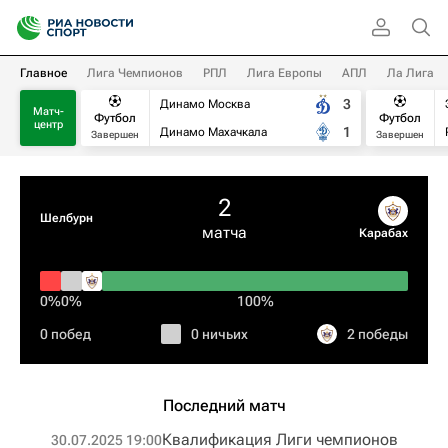
Главное
Лига Чемпионов
РПЛ
Лига Европы
АПЛ
Ла Лига
3
Динамо Москва
Матч-
Футбол
Футбол
центр
1
Динамо Махачкала
Завершен
Завершен
2
Шелбурн
матча
Карабах
0%
0%
100%
0 побед
0 ничьих
2 победы
Последний матч
Квалификация Лиги чемпионов
30.07.2025 19:00