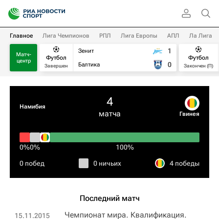
Главное
Лига Чемпионов
РПЛ
Лига Европы
АПЛ
Ла Лига
1
Зенит
Матч-
Футбол
Футбол
центр
0
Балтика
Завершен
Закончен (П)
4
Намибия
матча
Гвинея
0%
0%
100%
0 побед
0 ничьих
4 победы
Последний матч
Чемпионат мира. Квалификация.
15.11.2015