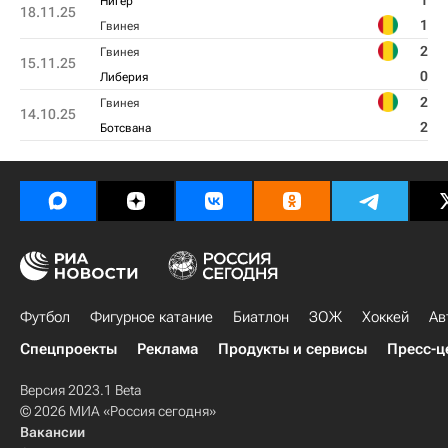
1
Нигер
18.11.25
1
Гвинея
2
Гвинея
15.11.25
0
Либерия
2
Гвинея
14.10.25
2
Ботсвана
Футбол
Фигурное катание
Биатлон
ЗОЖ
Хоккей
Ав
Спецпроекты
Реклама
Продукты и сервисы
Пресс-ц
Версия 2023.1 Beta
© 2026 МИА «Россия сегодня»
Вакансии