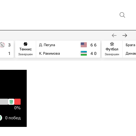
3
6
6
Д. Пегула
Брага
Теннис
Футбол
1
4
0
К. Рахимова
Дина
Завершен
Завершен
0%
0 побед