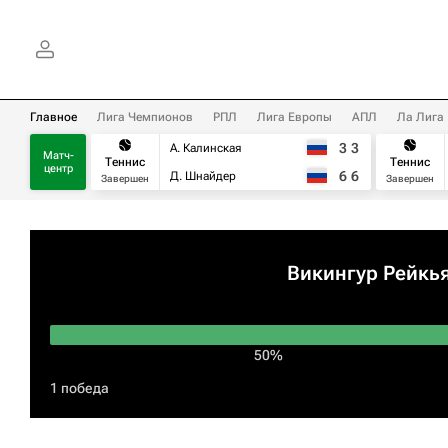
Главное
Лига Чемпионов
РПЛ
Лига Европы
АПЛ
Ла Лига
3
3
А. Калинская
Матч-
Теннис
Теннис
центр
6
6
Д. Шнайдер
Завершен
Завершен
Викингур Рейкь
50%
1 победа