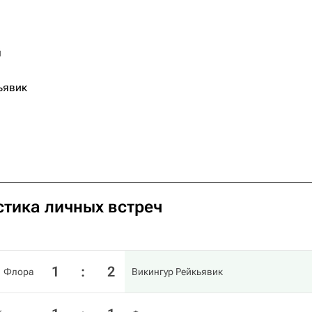
й
ьявик
стика личных встреч
1
:
2
Флора
Викингур Рейкьявик