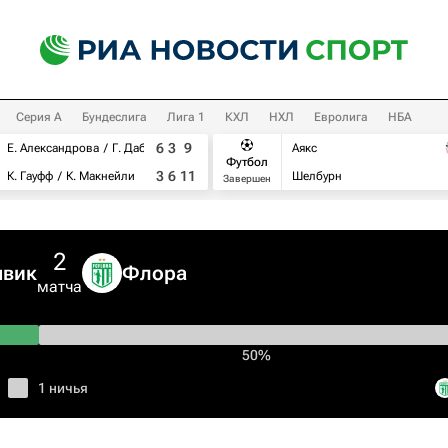
Серия А
Бундеслига
Лига 1
КХЛ
НХЛ
Евролига
НБА
6
3
9
Е. Александрова
Г. Дабровски
Аякс
Футбол
3
6
11
К. Гауфф
К. Макнейли
Шелбурн
Завершен
2
явик
Флора
матча
50%
1 ничья