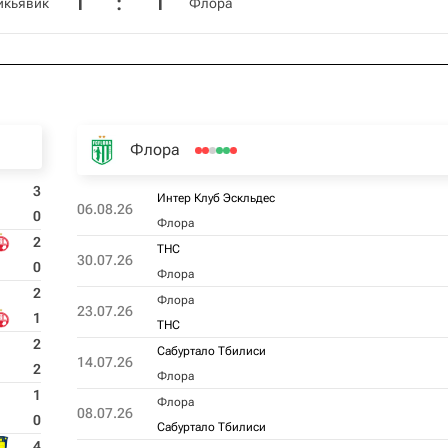
1
:
1
йкьявик
Флора
Флора
3
Интер Клуб Эскльдес
06.08.26
0
Флора
2
ТНС
30.07.26
0
Флора
2
Флора
23.07.26
1
ТНС
2
Сабуртало Тбилиси
14.07.26
2
Флора
1
Флора
08.07.26
0
Сабуртало Тбилиси
4