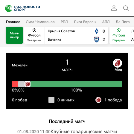
Главное
Лига Чемпионов
РПЛ
Лига Европы
АПЛ
Ла Лига
0
Крылья Советов
Л
Матч-
Футбол
Футбол
центр
2
Балтика
А
Завершен
Перерыв
1
Мехелен
матч
Мец
0%
0%
100%
0 побед
0 ничьих
1 победа
Последний матч
Клубные товарищеские матчи
01.08.2020 11:30