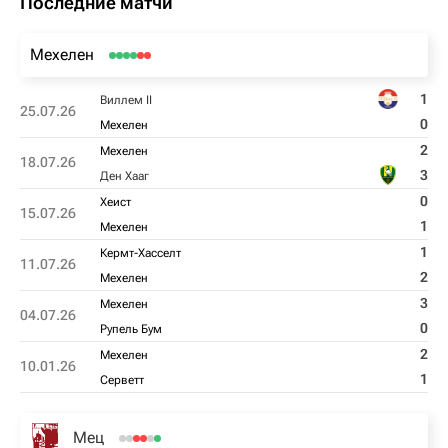
Последние матчи
Мехелен
1
Виллем II
25.07.26
0
Мехелен
2
Мехелен
18.07.26
3
Ден Хааг
0
Хеист
15.07.26
1
Мехелен
1
Кермт-Хасселт
11.07.26
2
Мехелен
3
Мехелен
04.07.26
0
Рупель Бум
2
Мехелен
10.01.26
1
Серветт
Мец