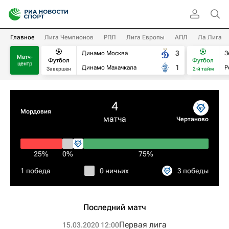
Главное
Лига Чемпионов
РПЛ
Лига Европы
АПЛ
Ла Лига
3
Динамо Москва
З
Матч-
Футбол
Футбол
центр
1
Динамо Махачкала
Р
Завершен
2-й тайм
4
Мордовия
матча
Чертаново
25%
0%
75%
1 победа
0 ничьих
3 победы
Последний матч
Первая лига
15.03.2020 12:00