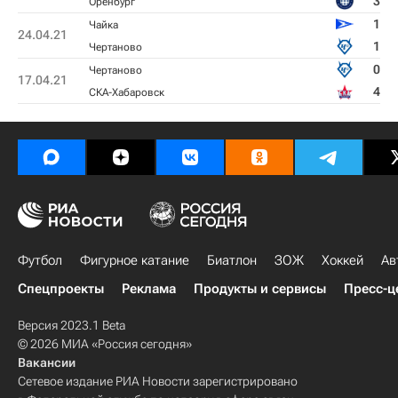
3
Оренбург
1
Чайка
24.04.21
1
Чертаново
0
Чертаново
17.04.21
4
СКА-Хабаровск
Футбол
Фигурное катание
Биатлон
ЗОЖ
Хоккей
Ав
Спецпроекты
Реклама
Продукты и сервисы
Пресс-ц
Версия 2023.1 Beta
© 2026 МИА «Россия сегодня»
Вакансии
Сетевое издание РИА Новости зарегистрировано