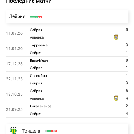
Последние матчи
Лейрия
0
Лейрия
11.07.26
1
Алверка
3
Торреенсе
11.01.26
1
Лейрия
0
Вила-Меан
17.12.25
1
Лейрия
1
Дезембро
22.11.25
3
Лейрия
6
Лейрия
18.10.25
4
Алверка
2
Сакавененсе
21.09.25
4
Лейрия
Тондела