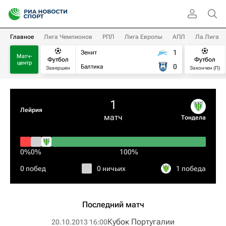
Главное
Лига Чемпионов
РПЛ
Лига Европы
АПЛ
Ла Лига
1
Зенит
Матч-
Футбол
Футбол
центр
0
Балтика
Завершен
Закончен (П)
1
Лейрия
матч
Тондела
0%
0%
100%
0 побед
0 ничьих
1 победа
Последний матч
Кубок Португалии
20.10.2013 16:00