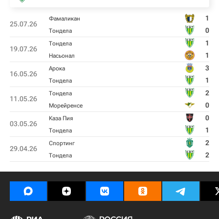
1
Фамаликан
25.07.26
0
Тондела
1
Тондела
19.07.26
1
Насьонал
3
Арока
16.05.26
1
Тондела
2
Тондела
11.05.26
0
Морейренсе
0
Каза Пия
03.05.26
1
Тондела
2
Спортинг
29.04.26
2
Тондела