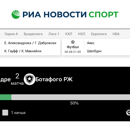
Серия А
Бундеслига
Лига 1
КХЛ
НХЛ
Евролига
НБА
Е. Александрова
Г. Дабровски
Аякс
Футбол
К. Гауфф
К. Макнейли
Шелбурн
06.08 21:00
2
ндре
Ботафого РЖ
матча
50%
1 ничья