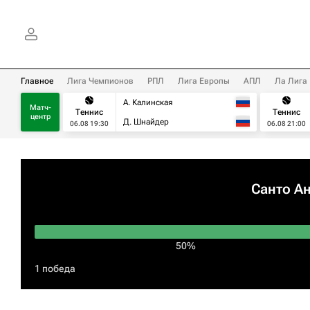
Главное
Лига Чемпионов
РПЛ
Лига Европы
АПЛ
Ла Лига
А. Калинская
Матч-
Теннис
Теннис
центр
Д. Шнайдер
06.08 19:30
06.08 21:00
Санто А
50%
1 победа