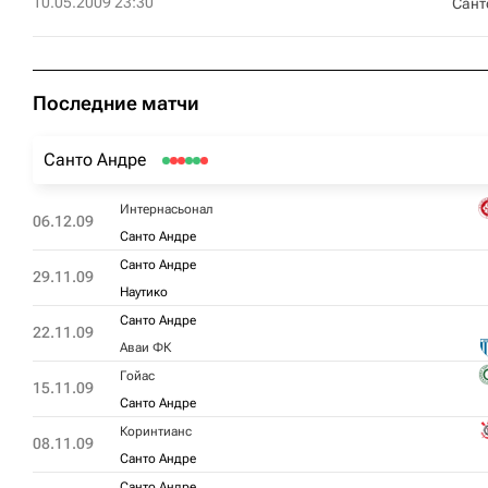
10.05.2009 23:30
Сант
Последние матчи
Санто Андре
Интернасьонал
06.12.09
Санто Андре
Санто Андре
29.11.09
Наутико
Санто Андре
22.11.09
Аваи ФК
Гойас
15.11.09
Санто Андре
Коринтианс
08.11.09
Санто Андре
Санто Андре