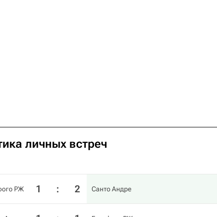
тика личных встреч
1
:
2
фого РЖ
Санто Андре