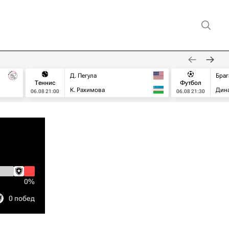
Д. Пегула
Браг
Теннис
Футбол
К. Рахимова
Дин
06.08 21:00
06.08 21:30
0%
0 побед