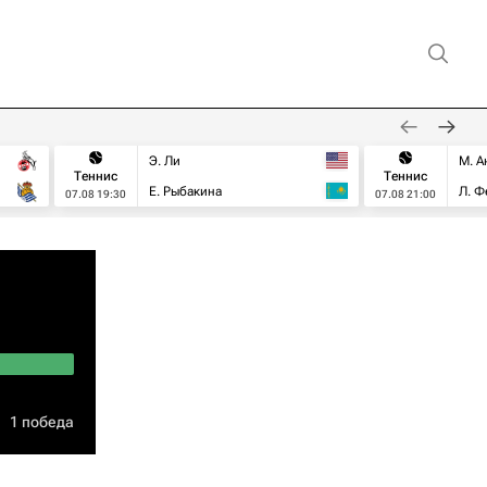
Э. Ли
М. А
Теннис
Теннис
Е. Рыбакина
Л. Ф
07.08 19:30
07.08 21:00
1 победа