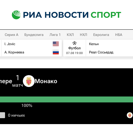
Серия А
Бундеслига
Лига 1
КХЛ
НХЛ
Евролига
НБА
I. Jovic
Кельн
Футбол
А. Корнеева
Реал Сосьедад
07.08 19:00
1
лере
Монако
матч
100%
0 ничьих