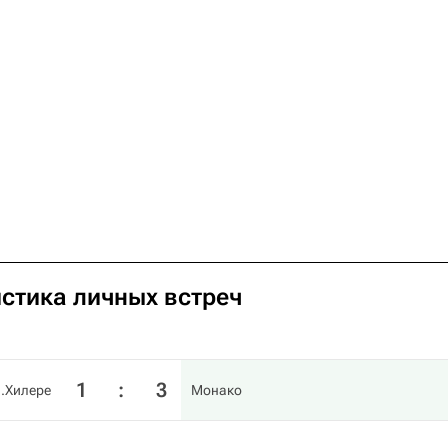
истика личных встреч
1
:
3
в.Хилере
Монако