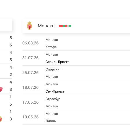
Монако
5
Монако
06.08.26
6
Хетафе
4
Монако
31.07.26
5
Серкль Брюгге
4
Спортинг
25.07.26
2
Монако
4
Монако
18.07.26
3
Сен-Приест
1
Страсбур
17.05.26
5
Монако
1
Монако
10.05.26
3
Лилль