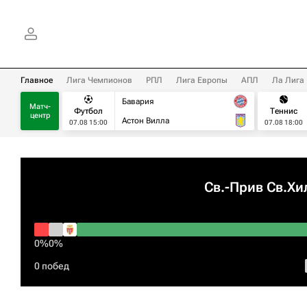
Главное
Лига Чемпионов
РПЛ
Лига Европы
АПЛ
Ла Лига
Бавария
Матч-
Футбол
Теннис
центр
Астон Вилла
07.08 15:00
07.08 18:00
Св.-Прив Св.Хи
0%
0%
0 побед