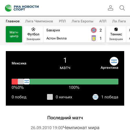
Главное
Лига Чемпионов
РПЛ
Лига Европы
АПЛ
Ла Лига
2
Бавария
Матч-
Футбол
Теннис
центр
1
Астон Вилла
Завершен
Завершен
1
Мексика
матч
Аргентина
0%
0%
100%
0 побед
0 ничьих
1 победа
Последний матч
Чемпионат мира
26.09.2010 19:00