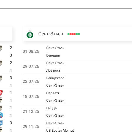
Сент-Этьен
2
Сент-Этьен
01.08.26
3
Венеция
2
Сент-Этьен
29.07.26
1
Лозанна
3
Рейнджерс
22.07.26
1
Сент-Этьен
1
Серветт
18.07.26
1
Сент-Этьен
1
Ницца
21.12.25
1
Сент-Этьен
3
Сент-Этьен
29.11.25
1
US Ecotay Moingt