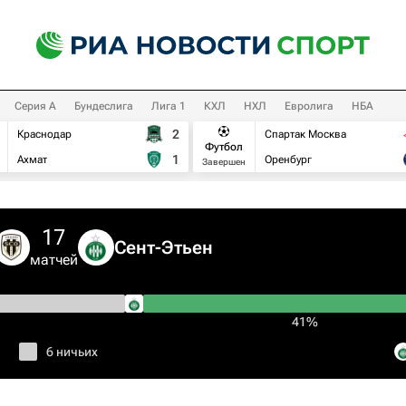
Серия А
Бундеслига
Лига 1
КХЛ
НХЛ
Евролига
НБА
2
Краснодар
Спартак Москва
Футбол
1
Ахмат
Оренбург
Завершен
17
Сент-Этьен
матчей
41%
6 ничьих