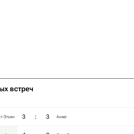
ных встреч
3
:
3
т-Этьен
Анже