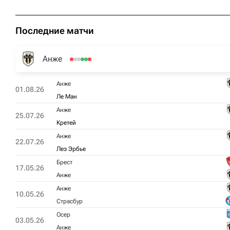
Последние матчи
Анже
Анже
01.08.26
Ле Ман
Анже
25.07.26
Кретей
Анже
22.07.26
Лез Эрбье
Брест
17.05.26
Анже
Анже
10.05.26
Страсбур
Осер
03.05.26
Анже