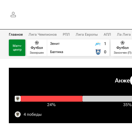
Главное
Лига Чемпионов
РПЛ
Лига Европы
АПЛ
Ла Лига
1
Зенит
Матч-
Футбол
Футбол
центр
0
Балтика
Завершен
Закончен (П)
Анже
24%
35%
4 победы