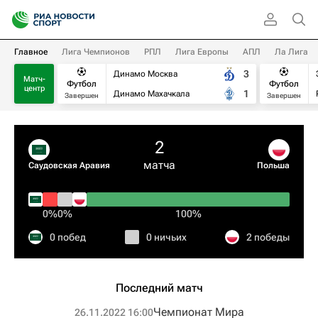
Главное
Лига Чемпионов
РПЛ
Лига Европы
АПЛ
Ла Лига
3
Динамо Москва
Матч-
Футбол
Футбол
центр
1
Динамо Махачкала
Завершен
Завершен
2
матча
Саудовская Аравия
Польша
0%
0%
100%
0 побед
0 ничьих
2 победы
Последний матч
Чемпионат Мира
26.11.2022 16:00