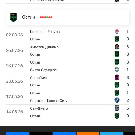
Остин
1
Колорадо Рэпидз
02.08.26
0
Остин
3
Хьюстон Динамо
26.07.26
0
Остин
3
Остин
23.07.26
1
Сиэтл Саундерс
3
Сент-Луис
23.05.26
0
Остин
1
Остин
17.05.26
2
Спортинг Канзас-Сити
5
Сан-Диего
14.05.26
0
Остин