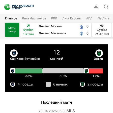
Главное
Лига Чемпионов
РПЛ
Лига Европы
АПЛ
Ла Лига
0
Динамо Москва
Матч-
Футбол
Футбол
центр
0
Динамо Махачкала
1-й тайм
09.08 17:00
12
матчей
Сан-Хосе Эртквейкс
Остин
33%
50%
17%
4 победы
6 ничьих
2 победы
Последний матч
MLS
23.04.2026 05:30