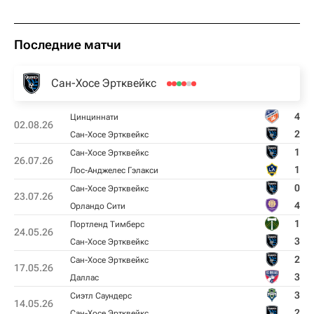
Последние матчи
Сан-Хосе Эртквейкс
4
Цинциннати
02.08.26
2
Сан-Хосе Эртквейкс
1
Сан-Хосе Эртквейкс
26.07.26
1
Лос-Анджелес Гэлакси
0
Сан-Хосе Эртквейкс
23.07.26
4
Орландо Сити
1
Портленд Тимберс
24.05.26
3
Сан-Хосе Эртквейкс
2
Сан-Хосе Эртквейкс
17.05.26
3
Даллас
3
Сиэтл Саундерс
14.05.26
2
Сан-Хосе Эртквейкс