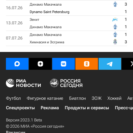
3
Динамо Махачкала
16.07.26
1
Dynamo Saint Petersburg
1
Зенит
13.07.26
1
Динамо Махачкала
1
Динамо Махачкала
07.07.26
3
Химнасия и Эсгрима
Футбол
Фигурное катание
Биатлон
ЗОЖ
Хоккей
Ав
Спецпроекты
Реклама
Продукты и сервисы
Пресс-ц
Версия 2023.1 Beta
© 2026 МИА «Россия сегодня»
Вакансии