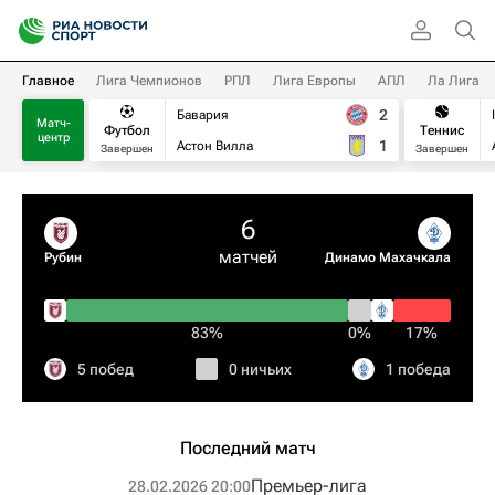
Главное
Лига Чемпионов
РПЛ
Лига Европы
АПЛ
Ла Лига
2
Бавария
Матч-
Футбол
Теннис
центр
1
Астон Вилла
Завершен
Завершен
6
матчей
Рубин
Динамо Махачкала
83%
0%
17%
5 побед
0 ничьих
1 победа
Последний матч
Премьер-лига
28.02.2026 20:00