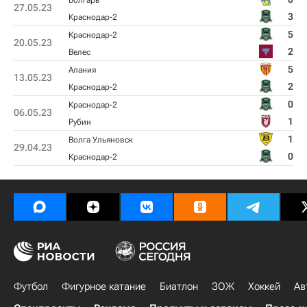
Волгарь
27.05.23
3
Краснодар-2
5
Краснодар-2
20.05.23
2
Велес
5
Алания
13.05.23
2
Краснодар-2
0
Краснодар-2
06.05.23
1
Рубин
1
Волга Ульяновск
29.04.23
0
Краснодар-2
Футбол
Фигурное катание
Биатлон
ЗОЖ
Хоккей
Ав