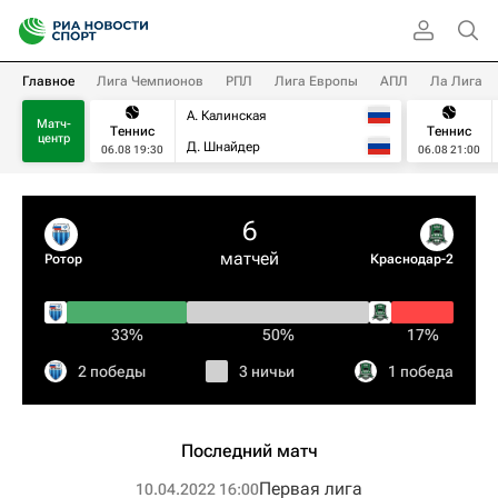
Главное
Лига Чемпионов
РПЛ
Лига Европы
АПЛ
Ла Лига
А. Калинская
Матч-
Теннис
Теннис
центр
Д. Шнайдер
06.08 19:30
06.08 21:00
6
матчей
Ротор
Краснодар-2
33%
50%
17%
2 победы
3 ничьи
1 победа
Последний матч
Первая лига
10.04.2022 16:00