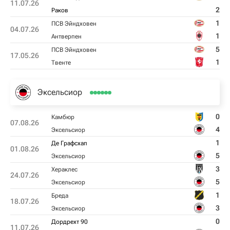
11.07.26
2
Раков
1
ПСВ Эйндховен
04.07.26
1
Антверпен
5
ПСВ Эйндховен
17.05.26
1
Твенте
Эксельсиор
0
Камбюр
07.08.26
4
Эксельсиор
1
Де Графсхап
01.08.26
5
Эксельсиор
3
Хераклес
24.07.26
5
Эксельсиор
1
Бреда
18.07.26
3
Эксельсиор
0
Дордрехт 90
11.07.26