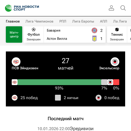
Главное
Лига Чемпионов
РПЛ
Лига Европы
АПЛ
Ла Лига
2
Бавария
Матч-
Футбол
Теннис
центр
1
Астон Вилла
Завершен
Завершен
27
матчей
ПСВ Эйндховен
Эксельсиор
93%
7%
0%
25 побед
2 ничьи
0 побед
Последний матч
Эредивизи
10.01.2026 22:00