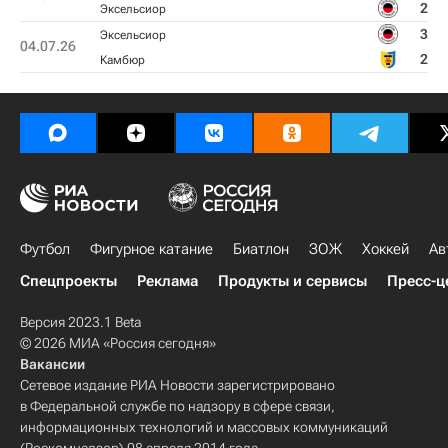
2
Эксельсиор
3
Эксельсиор
04.07.26
2
Камбюр
Футбол
Фигурное катание
Биатлон
ЗОЖ
Хоккей
Ав
Спецпроекты
Реклама
Продукты и сервисы
Пресс-ц
Версия 2023.1 Beta
© 2026 МИА «Россия сегодня»
Вакансии
Сетевое издание РИА Новости зарегистрировано
в Федеральной службе по надзору в сфере связи,
информационных технологий и массовых коммуникаций