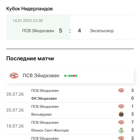
Кубок Нидерландов
14.01.2025 23:00
5
:
4
ПСВ Эйндховен
Эксельсиор
Последние матчи
ПСВ Эйндховен
3
ПСВ Эйндховен
28.07.26
0
ФК Эйндховен
1
ПСВ Эйндховен
25.07.26
3
Вильярреал
7
ПСВ Эйндховен
18.07.26
3
Юнион Сент-Жиллуаз
3
ПСВ Эйндховен