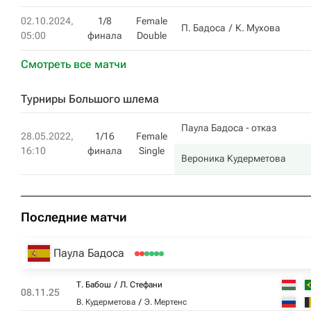
02.10.2024,
1/8
Female
П. Бадоса
К. Мухова
05:00
финала
Double
Смотреть все матчи
Турниры Большого шлема
Паула Бадоса
- отказ
28.05.2022,
1/16
Female
16:10
финала
Single
Вероника Кудерметова
Последние матчи
Паула Бадоса
Т. Бабош
Л. Стефани
08.11.25
В. Кудерметова
Э. Мертенс