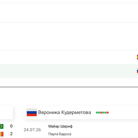
Вероника Кудерметова
0
Майар Шериф
24.07.26
2
Паула Бадоса