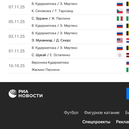
В. Кудерметова
Э. Мертенс
07.11.25
К. Синякова
Т. Таунсенд
С. Эррани
Ж. Паолини
05.11.25
В. Кудерметова
Э. Мертенс
В. Кудерметова
Э. Мертенс
03.11.25
Э. Мухаммад
Д. Схюрс
В. Кудерметова
Э. Мертенс
01.11.25
С. Шувэй
Е. Остапенко
Вероника Кудерметова
16.10.25
Жасмин Паолини
Футбол
Фигурное катание
Б
Спецпроекты
Рекла