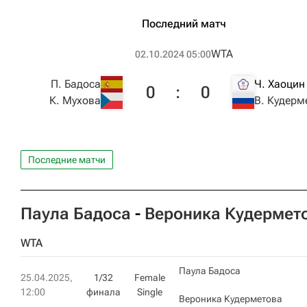
Последний матч
WTA
02.10.2024 05:00
П. Бадоса
Ч. Хаоцин
0
:
0
К. Мухова
В. Кудерм
Последние матчи
Паула Бадоса
-
Вероника Кудермет
WTA
Паула Бадоса
25.04.2025,
1/32
Female
12:00
финала
Single
Вероника Кудерметова