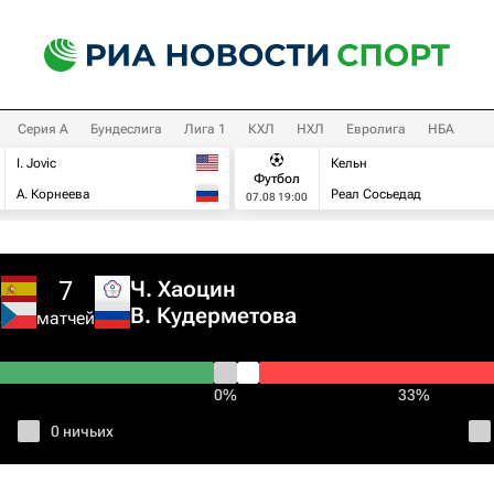
Серия А
Бундеслига
Лига 1
КХЛ
НХЛ
Евролига
НБА
I. Jovic
Кельн
Футбол
А. Корнеева
Реал Сосьедад
07.08 19:00
7
а
Ч. Хаоцин
а
В. Кудерметова
матчей
0%
33%
0 ничьих