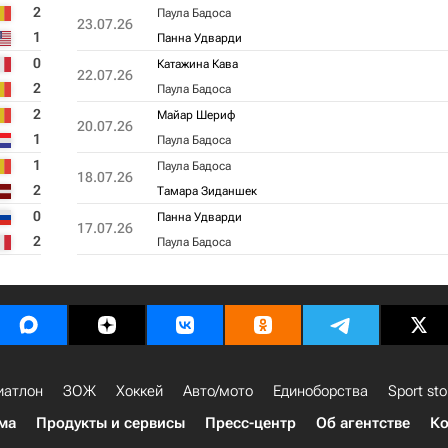
2
Паула Бадоса
23.07.26
1
Панна Удварди
0
Катажина Кава
22.07.26
2
Паула Бадоса
2
Майар Шериф
20.07.26
1
Паула Бадоса
1
Паула Бадоса
18.07.26
2
Тамара Зиданшек
0
Панна Удварди
17.07.26
2
Паула Бадоса
иатлон
ЗОЖ
Хоккей
Авто/мото
Единоборства
Sport sto
ма
Продукты и сервисы
Пресс-центр
Об агентстве
Ко