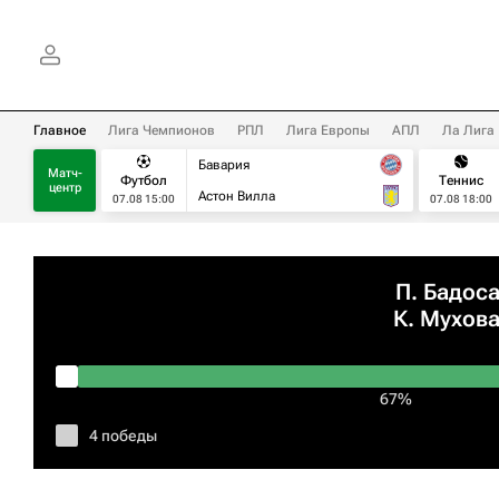
Главное
Лига Чемпионов
РПЛ
Лига Европы
АПЛ
Ла Лига
Бавария
Матч-
Футбол
Теннис
центр
Астон Вилла
07.08 15:00
07.08 18:00
П. Бадос
К. Мухов
67%
4 победы