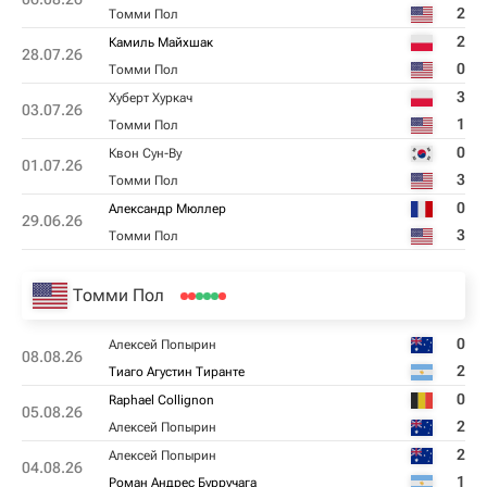
2
Томми Пол
2
Камиль Майхшак
28.07.26
0
Томми Пол
3
Хуберт Хуркач
03.07.26
1
Томми Пол
0
Квон Сун-Ву
01.07.26
3
Томми Пол
0
Александр Мюллер
29.06.26
3
Томми Пол
Томми Пол
0
Алексей Попырин
08.08.26
2
Тиаго Агустин Тиранте
0
Raphael Collignon
05.08.26
2
Алексей Попырин
2
Алексей Попырин
04.08.26
1
Роман Андрес Бурручага