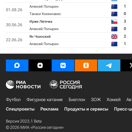
1
Алексей Попырин
01.08.26
0
Танаси Коккинакис
3
Иржи Легечка
30.06.26
0
Алексей Попырин
2
Ян Чоинский
22.06.26
1
Алексей Попырин
Футбол
Фигурное катание
Биатлон
ЗОЖ
Хоккей
Ав
Спецпроекты
Реклама
Продукты и сервисы
Пресс-ц
Версия 2023.1 Beta
© 2026 МИА «Россия сегодня»