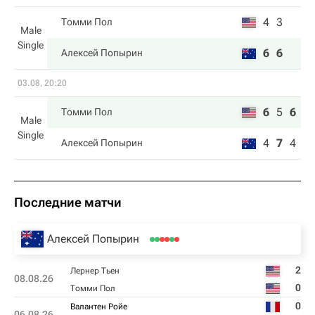
4
3
Томми Пол
Male
Single
6
6
Алексей Попырин
03.08, 20:20
6
5
6
Томми Пол
Male
Single
4
7
4
Алексей Попырин
Последние матчи
Алексей Попырин
2
Лернер Тьен
08.08.26
0
Томми Пол
0
Валантен Ройе
06.08.26