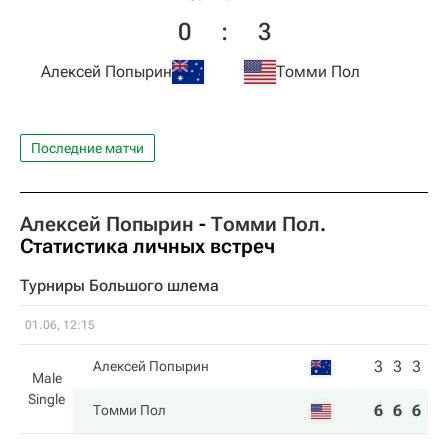
0
:
3
Алексей Попырин
Томми Пол
Последние матчи
Алексей Попырин
-
Томми Пол
.
Статистика личных встреч
Турниры Большого шлема
01.06, 12:15
3
3
3
Алексей Попырин
Male
Single
6
6
6
Томми Пол