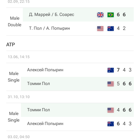
02.09, 22:15
6
6
Д. Маррей
Б. Соарес
Male
Double
4
2
Т. Пол
А. Попырин
ATP
13.06, 14:15
7
4
3
Алексей Попырин
Male
Single
5
6
6
Томми Пол
31.10, 13:10
4
6
6
Томми Пол
Male
Single
6
4
3
Алексей Попырин
03.02, 04:50