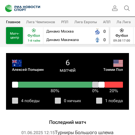
Главное
Лига Чемпионов
РПЛ
Лига Европы
АПЛ
Ла Лига
0
Динамо Москва
Матч-
Футбол
Футбол
центр
0
Динамо Махачкала
1-й тайм
09.08 17:00
6
матчей
Алексей Попырин
Томми Пол
80%
0%
20%
4 победы
0 ничьих
1 победа
Последний матч
Турниры Большого шлема
01.06.2025 12:15