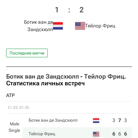
1
:
2
Ботик ван де
Тейлор Фриц
Зандсхюлп
Последние матчи
Ботик ван де Зандсхюлп
-
Тейлор Фриц
.
Статистика личных встреч
ATP
21.03, 01:35
3
7
3
Ботик ван де Зандсхюлп
Male
Single
6
6
6
Тейлор Фриц