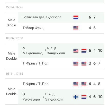
22.04, 16:25
6
7
Ботик ван де Зандсхюлп
Male
Single
4
6
Тейлор Фриц
09.06, 17:30
М.
Б. в. д.
6
4
10
Макдональд
Зандсхюлп
Male
Double
3
6
7
Т. Фриц
Т. Пол
08.11, 17:15
6
4
8
Т. Фриц
Т. Пол
Male
Double
Э.
Б. в. д.
4
6
10
Руусувуори
Зандсхюлп