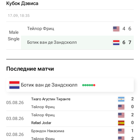
Кубок Дэвиса
17.09, 18:35
4
6
Тейлор Фриц
Male
Single
6
7
Ботик ван де Зандсхюлп
Последние матчи
Ботик ван де Зандсхюлп
2
Тиаго Агустин Тиранте
05.08.26
0
Тейлор Фриц
2
Тейлор Фриц
03.08.26
0
Rafael Jodar
1
Брэндон Накаcима
02.08.26
2
Тейлор Фриц