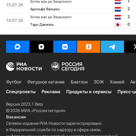
1
Ботик ван де Зандсхюлп
15.07.26
2
Адольфо Вальехо
2
Ботик ван де Зандсхюлп
14.07.26
0
Таро Даниэль
Футбол
Фигурное катание
Биатлон
ЗОЖ
Хоккей
Ав
Спецпроекты
Реклама
Продукты и сервисы
Пресс-ц
Версия 2023.1 Beta
© 2026 МИА «Россия сегодня»
Вакансии
Сетевое издание РИА Новости зарегистрировано
в Федеральной службе по надзору в сфере связи,