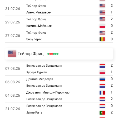
2
Тейлор Фриц
31.07.26
1
Алекс Микельсен
2
Тейлор Фриц
29.07.26
0
Камиль Майхшак
2
Тейлор Фриц
27.07.26
0
Зизу Бергс
Тейлор Фриц
2
Ботик ван де Зандсхюлп
07.08.26
1
Хуберт Хуркач
0
Даниил Медведев
06.08.26
2
Ботик ван де Зандсхюлп
1
Джованни Мпетши-Перрикар
04.08.26
2
Ботик ван де Зандсхюлп
0
Ботик ван де Зандсхюлп
21.07.26
2
Jaime Faria