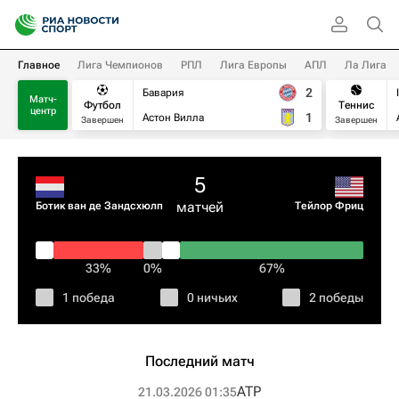
Главное
Лига Чемпионов
РПЛ
Лига Европы
АПЛ
Ла Лига
2
Бавария
Матч-
Футбол
Теннис
центр
1
Астон Вилла
Завершен
Завершен
5
матчей
Ботик ван де Зандсхюлп
Тейлор Фриц
33%
0%
67%
1 победа
0 ничьих
2 победы
Последний матч
ATP
21.03.2026 01:35