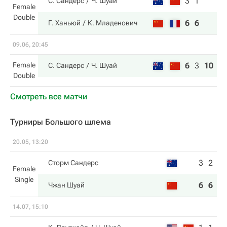
3
1
С. Сандерс
Ч. Шуай
Female
Double
6
6
Г. Ханьюй
К. Младенович
09.06, 20:45
Female
6
3
10
С. Сандерс
Ч. Шуай
Double
Смотреть все матчи
Турниры Большого шлема
20.05, 13:20
3
2
Сторм Сандерс
Female
Single
6
6
Чжан Шуай
14.07, 15:10