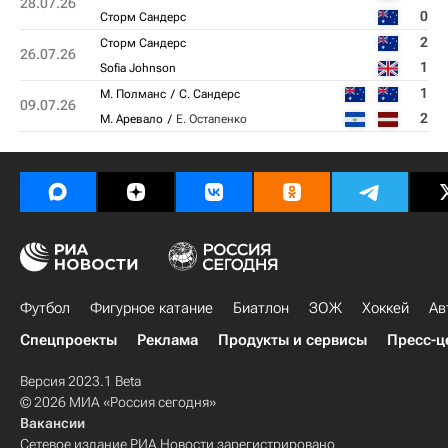
28.07.26
0
Сторм Сандерс
2
Сторм Сандерс
26.07.26
1
Sofia Johnson
1
М. Полманс
С. Сандерс
09.07.26
2
М. Аревало
Е. Остапенко
Футбол
Фигурное катание
Биатлон
ЗОЖ
Хоккей
Ав
Спецпроекты
Реклама
Продукты и сервисы
Пресс-ц
Версия 2023.1 Beta
© 2026 МИА «Россия сегодня»
Вакансии
Сетевое издание РИА Новости зарегистрировано