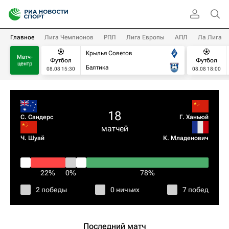
Главное
Лига Чемпионов
РПЛ
Лига Европы
АПЛ
Ла Лига
Крылья Советов
Матч-
Футбол
Футбол
центр
Балтика
08.08 15:30
08.08 18:00
18
С. Сандерс
Г. Ханьюй
матчей
Ч. Шуай
К. Младенович
22%
0%
78%
2 победы
0 ничьих
7 побед
Последний матч