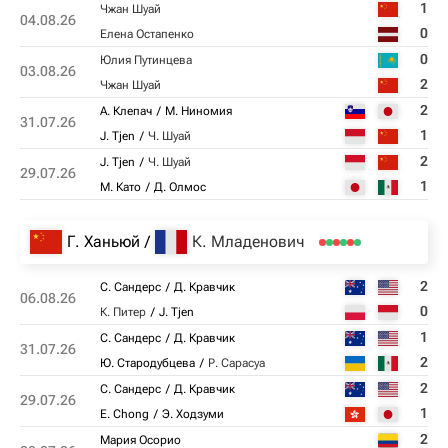
1
Чжан Шуай
04.08.26
0
Елена Остапенко
0
Юлия Путинцева
03.08.26
2
Чжан Шуай
2
А. Клепач
М. Ниномия
31.07.26
1
J. Tjen
Ч. Шуай
2
J. Tjen
Ч. Шуай
29.07.26
1
М. Като
Д. Олмос
Г. Ханьюй
К. Младенович
2
С. Сандерс
Д. Кравчик
06.08.26
0
К. Питер
J. Tjen
1
С. Сандерс
Д. Кравчик
31.07.26
2
Ю. Стародубцева
Р. Сарасуа
2
С. Сандерс
Д. Кравчик
29.07.26
1
E. Chong
Э. Ходзуми
2
Мария Осорио