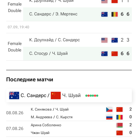
1
1
К. Доулхайд
Ч. Шуай
Female
Double
6
6
С. Сандерс
Э. Мертенс
07.09, 19:40
2
3
К. Доулхайд
С. Сандерс
Female
Double
6
6
С. Стосур
Ч. Шуай
Последние матчи
С. Сандерс
Ч. Шуай
2
К. Синякова
Ч. Шуай
08.08.26
0
М. Андреева
С. Кырстя
2
Арина Соболенко
07.08.26
0
Чжан Шуай