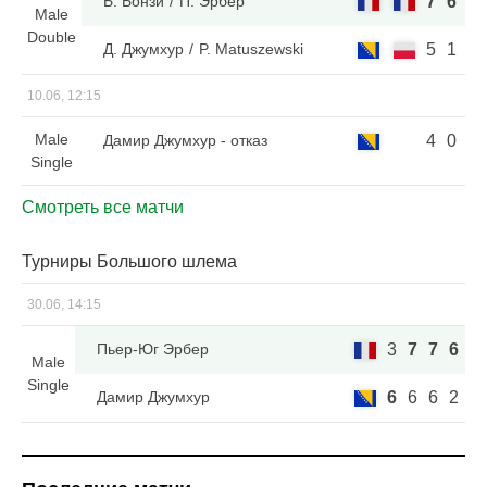
Б. Бонзи
П. Эрбер
7
6
Male
Double
Д. Джумхур
P. Matuszewski
5
1
10.06, 12:15
Male
Дамир Джумхур
- отказ
4
0
Single
Смотреть все матчи
Турниры Большого шлема
30.06, 14:15
Пьер-Юг Эрбер
3
7
7
6
Male
Single
Дамир Джумхур
6
6
6
2