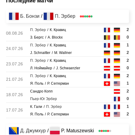
Последние матчи
Б. Бонзи
П. Эрбер
2
П. Эрбер
К. Кравиц
08.08.26
0
З. Бергс
A. Blockx
1
П. Эрбер
К. Кравиц
24.07.26
2
J. Schnaitter
M. Wallner
2
П. Эрбер
К. Кравиц
23.07.26
0
Л. Ноймайер
J. Schwaerzler
2
П. Эрбер
К. Кравиц
21.07.26
1
Я. Поль
Р. Сеггерман
2
Сандро Копп
18.07.26
0
Пьер-Юг Эрбер
1
К. Гали
П. Эрбер
17.07.26
2
Я. Поль
Р. Сеггерман
Д. Джумхур
P. Matuszewski