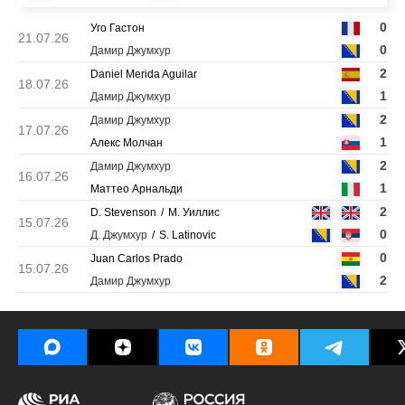
0
Уго Гастон
21.07.26
0
Дамир Джумхур
2
Daniel Merida Aguilar
18.07.26
1
Дамир Джумхур
2
Дамир Джумхур
17.07.26
1
Алекс Молчан
2
Дамир Джумхур
16.07.26
1
Маттео Арнальди
2
D. Stevenson
М. Уиллис
15.07.26
0
Д. Джумхур
S. Latinovic
0
Juan Carlos Prado
15.07.26
2
Дамир Джумхур