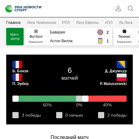
Главное
Лига Чемпионов
РПЛ
Лига Европы
АПЛ
Ла Лига
2
Бавария
Матч-
Футбол
Теннис
центр
1
Астон Вилла
Завершен
Завершен
6
Б. Бонзи
Д. Джумхур
матчей
П. Эрбер
P. Matuszewski
60%
0%
40%
3 победы
0 ничьих
2 победы
Последний матч