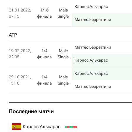
Карлос Алькарас
21.01.2022,
1/16
Male
07:15
финала
Single
Маттео Берреттини
ATP
Маттео Берреттини
19.02.2022,
1/4
Male
22:05
финала
Single
Карлос Алькарас
Карлос Алькарас
29.10.2021,
1/4
Male
15:10
финала
Single
Маттео Берреттини
Последние матчи
Карлос Алькарас