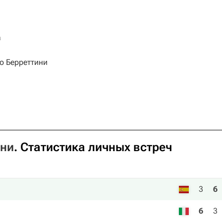
а
о Берреттини
ини
. Статистика личных встреч
3
6
6
3