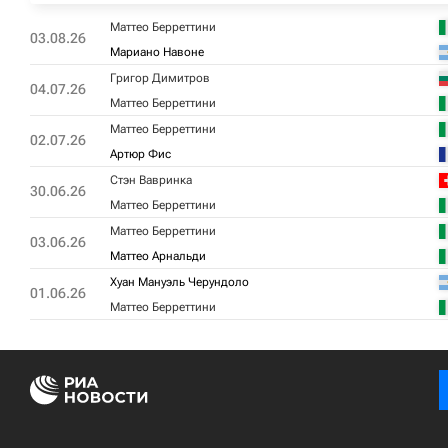
Маттео Берреттини
03.08.26
Мариано Навоне
Григор Димитров
04.07.26
Маттео Берреттини
Маттео Берреттини
02.07.26
Артюр Фис
Стэн Вавринка
30.06.26
Маттео Берреттини
Маттео Берреттини
03.06.26
Маттео Арнальди
Хуан Мануэль Черундоло
01.06.26
Маттео Берреттини