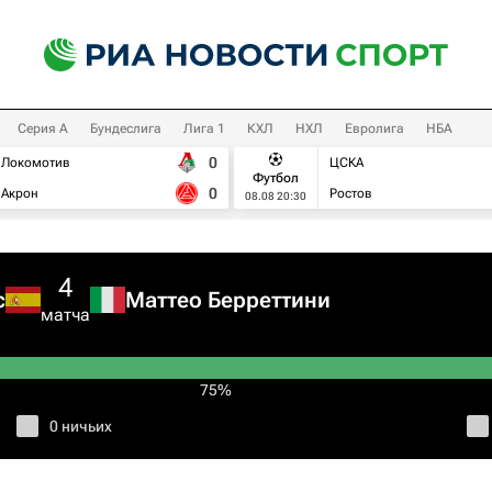
Серия А
Бундеслига
Лига 1
КХЛ
НХЛ
Евролига
НБА
0
Локомотив
ЦСКА
Футбол
0
Акрон
Ростов
08.08 20:30
4
с
Маттео Берреттини
матча
75%
0 ничьих