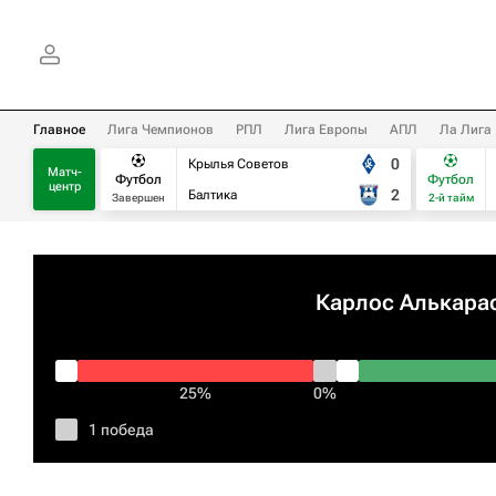
Главное
Лига Чемпионов
РПЛ
Лига Европы
АПЛ
Ла Лига
0
Крылья Советов
Матч-
Футбол
Футбол
центр
2
Балтика
Завершен
2-й тайм
Карлос Алькара
25%
0%
1 победа