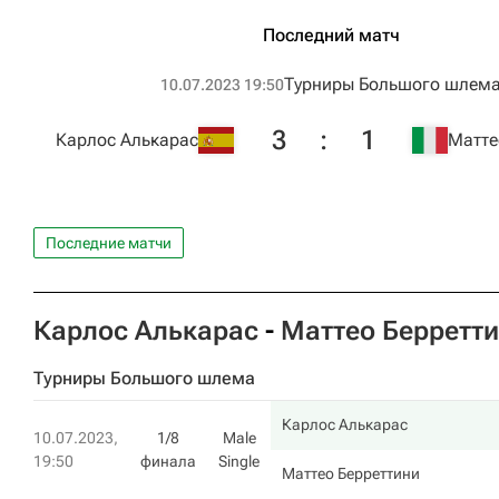
Последний матч
Турниры Большого шлем
10.07.2023 19:50
3
:
1
Карлос Алькарас
Матте
Последние матчи
Карлос Алькарас
-
Маттео Берретт
Турниры Большого шлема
Карлос Алькарас
10.07.2023,
1/8
Male
19:50
финала
Single
Маттео Берреттини