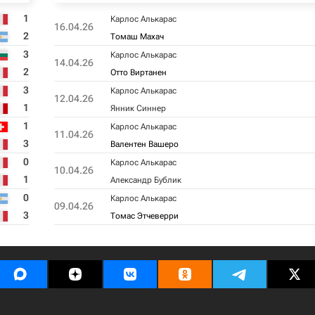
1
Карлос Алькарас
16.04.26
2
Томаш Махач
3
Карлос Алькарас
14.04.26
2
Отто Виртанен
3
Карлос Алькарас
12.04.26
1
Янник Синнер
1
Карлос Алькарас
11.04.26
3
Валентен Вашеро
0
Карлос Алькарас
10.04.26
1
Александр Бублик
0
Карлос Алькарас
09.04.26
3
Томас Этчеверри