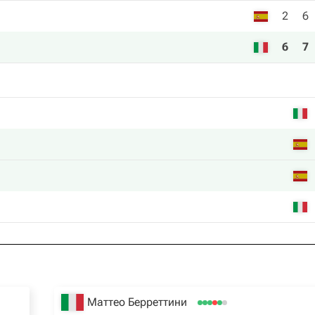
2
6
6
7
Маттео Берреттини