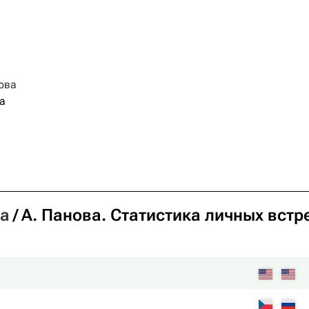
ова
а
ва
А. Панова
. Статистика личных встр