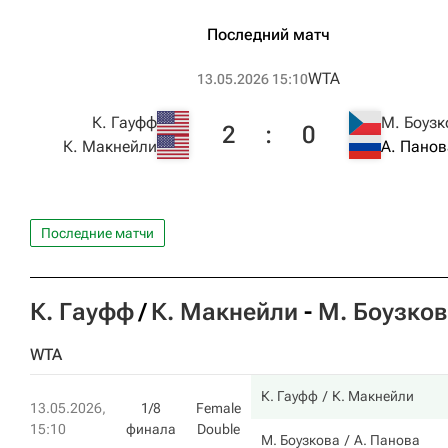
Последний матч
WTA
13.05.2026 15:10
К. Гауфф
М. Боузк
2
:
0
К. Макнейли
А. Панов
Последние матчи
К. Гауфф
К. Макнейли
-
М. Боузко
WTA
К. Гауфф
К. Макнейли
13.05.2026,
1/8
Female
15:10
финала
Double
М. Боузкова
А. Панова