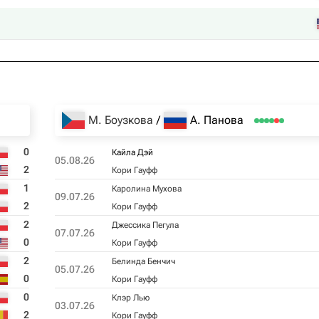
М. Боузкова
А. Панова
0
Кайла Дэй
05.08.26
2
Кори Гауфф
1
Каролина Мухова
09.07.26
2
Кори Гауфф
2
Джессика Пегула
07.07.26
0
Кори Гауфф
2
Белинда Бенчич
05.07.26
0
Кори Гауфф
0
Клэр Лью
03.07.26
2
Кори Гауфф