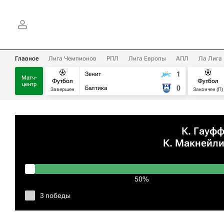
Главное
Лига Чемпионов
РПЛ
Лига Европы
АПЛ
Ла Лига
1
Зенит
Матч-
Футбол
Футбол
центр
0
Балтика
Завершен
Закончен (П)
К. Гауф
К. Макнейл
50%
3 победы