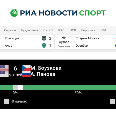
Серия А
Бундеслига
Лига 1
КХЛ
НХЛ
Евролига
НБА
2
Краснодар
Спартак Москва
Футбол
1
Ахмат
Оренбург
Завершен
6
ф
М. Боузкова
и
А. Панова
матчей
0%
50%
0 ничьих