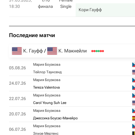
31.05.2025,
1/16
Female
18:30
финала
Single
Кори Гауфф
Последние матчи
К. Гауфф
К. Макнейли
Мария Боузкова
05.08.26
Тейлор Таунсенд
Мария Боузкова
24.07.26
Tereza Valentova
Мария Боузкова
22.07.26
Carol Young Suh Lee
Мария Боузкова
20.07.26
Джессика Боусас-Манейро
Мария Боузкова
06.07.26
Элизе Мертенс