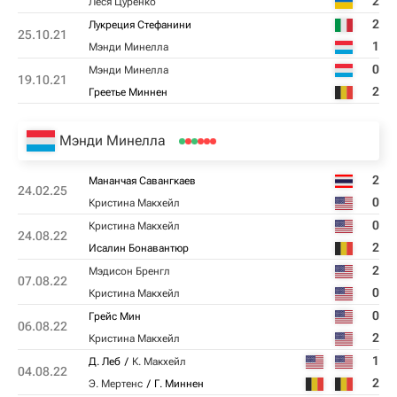
2
Леся Цуренко
2
Лукреция Стефанини
25.10.21
1
Мэнди Минелла
0
Мэнди Минелла
19.10.21
2
Греетье Миннен
Мэнди Минелла
2
Мананчая Савангкаев
24.02.25
0
Кристина Макхейл
0
Кристина Макхейл
24.08.22
2
Исалин Бонавантюр
2
Мэдисон Бренгл
07.08.22
0
Кристина Макхейл
0
Грейс Мин
06.08.22
2
Кристина Макхейл
1
Д. Леб
К. Макхейл
04.08.22
2
Э. Мертенс
Г. Миннен