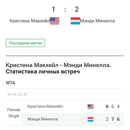
1
:
2
Кристина Макхейл
Мэнди Минелла
Последние матчи
Кристина Макхейл
-
Мэнди Минелла
.
Статистика личных встреч
WTA
18.03, 22:55
6
6
4
Кристина Макхейл
Female
Single
2
7
6
Мэнди Минелла