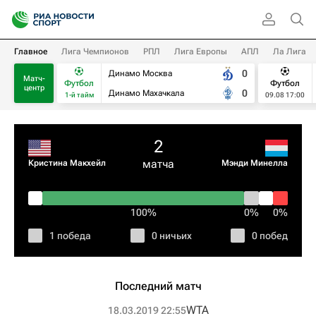
Главное
Лига Чемпионов
РПЛ
Лига Европы
АПЛ
Ла Лига
0
Динамо Москва
Матч-
Футбол
Футбол
центр
0
Динамо Махачкала
1-й тайм
09.08 17:00
2
матча
Кристина Макхейл
Мэнди Минелла
100%
0%
0%
1 победа
0 ничьих
0 побед
Последний матч
WTA
18.03.2019 22:55