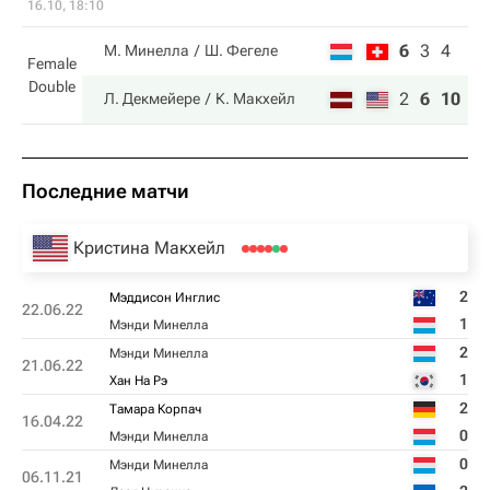
16.10, 18:10
6
3
4
М. Минелла
Ш. Фегеле
Female
Double
2
6
10
Л. Декмейере
К. Макхейл
Последние матчи
Кристина Макхейл
2
Мэддисон Инглис
22.06.22
1
Мэнди Минелла
2
Мэнди Минелла
21.06.22
1
Хан На Рэ
2
Тамара Корпач
16.04.22
0
Мэнди Минелла
0
Мэнди Минелла
06.11.21