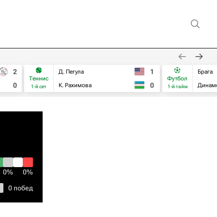
2
1
Д. Пегула
Брага
Теннис
Футбол
0
0
К. Рахимова
Динам
1-й сет
1-й тайм
0%
0%
0 побед