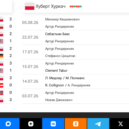
Хуберт Хуркач
2
Миомир Кецманович
05.08.26
0
Артур Риндеркнех
2
Себастьян Баэс
22.07.26
1
Артур Риндеркнех
2
Артур Риндеркнех
17.07.26
2
Стефанос Циципас
3
Артур Риндеркнех
15.07.26
1
Clement Tabur
3
Л. Мидлер
М. Полманс
14.07.26
0
R. Collignon
А. Риндеркнех
0
Артур Риндеркнех
03.07.26
3
Новак Джокович