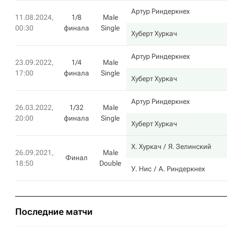
Артур Риндеркнех
11.08.2024,
1/8
Male
00:30
финала
Single
Хуберт Хуркач
Артур Риндеркнех
23.09.2022,
1/4
Male
17:00
финала
Single
Хуберт Хуркач
Артур Риндеркнех
26.03.2022,
1/32
Male
20:00
финала
Single
Хуберт Хуркач
Х. Хуркач
Я. Зелинский
26.09.2021,
Male
Финал
18:50
Double
У. Нис
А. Риндеркнех
Последние матчи