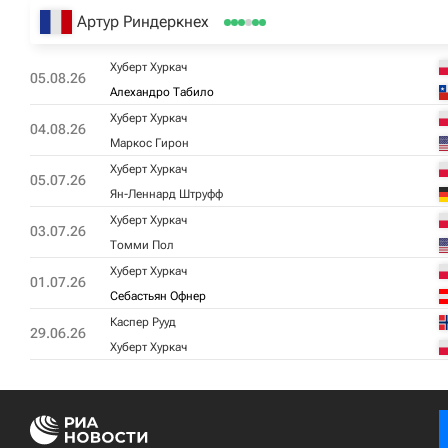
Артур Риндеркнех
Хуберт Хуркач
05.08.26
Алехандро Табило
Хуберт Хуркач
04.08.26
Маркос Гирон
Хуберт Хуркач
05.07.26
Ян-Леннард Штруфф
Хуберт Хуркач
03.07.26
Томми Пол
Хуберт Хуркач
01.07.26
Себастьян Офнер
Каспер Рууд
29.06.26
Хуберт Хуркач