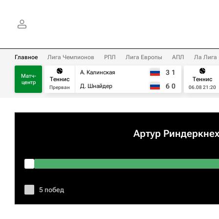
Главное
Лига Чемпионов
РПЛ
Лига Европы
АПЛ
Ла Лига
3
1
А. Калинская
Матч-
Теннис
Теннис
центр
6
0
Д. Шнайдер
Прерван
06.08 21:20
Артур Риндеркне
5 побед