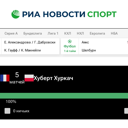
Серия А
Бундеслига
Лига 1
КХЛ
НХЛ
Евролига
НБА
Е. Александрова
Г. Дабровски
Аякс
Футбол
К. Гауфф
К. Макнейли
Шелбурн
1-й тайм
5
х
Хуберт Хуркач
матчей
100%
0 ничьих