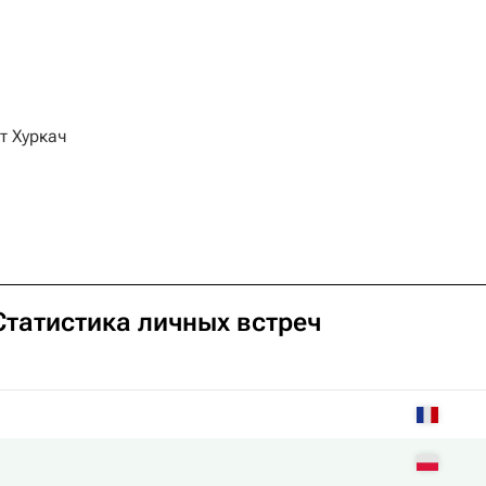
т Хуркач
 Статистика личных встреч