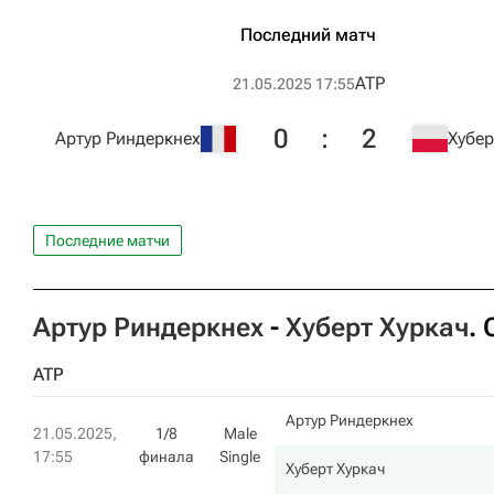
Последний матч
ATP
21.05.2025 17:55
0
:
2
Артур Риндеркнех
Хубер
Последние матчи
Артур Риндеркнех
-
Хуберт Хуркач
.
ATP
Артур Риндеркнех
21.05.2025,
1/8
Male
17:55
финала
Single
Хуберт Хуркач