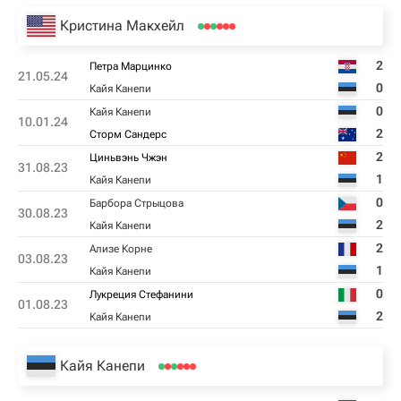
Кристина Макхейл
2
Петра Марцинко
21.05.24
0
Кайя Канепи
0
Кайя Канепи
10.01.24
2
Сторм Сандерс
2
Циньвэнь Чжэн
31.08.23
1
Кайя Канепи
0
Барбора Стрыцова
30.08.23
2
Кайя Канепи
2
Ализе Корне
03.08.23
1
Кайя Канепи
0
Лукреция Стефанини
01.08.23
2
Кайя Канепи
Кайя Канепи