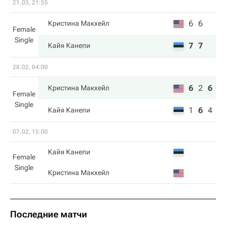
21.03, 21:55
6
6
Кристина Макхейл
Female
Single
7
7
Кайя Канепи
28.02, 04:00
6
2
6
Кристина Макхейл
Female
Single
1
6
4
Кайя Канепи
07.02, 15:00
Кайя Канепи
Female
Single
Кристина Макхейл
Последние матчи