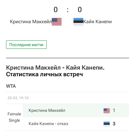
0
:
0
Кристина Макхейл
Кайя Канепи
Последние матчи
Кристина Макхейл
-
Кайя Канепи
.
Статистика личных встреч
WTA
20.03, 19:10
1
Кристина Макхейл
Female
Single
3
Кайя Канепи
- отказ