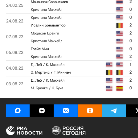
2
Мананчая Савангкаев
24.02.25
0
Кристина Макхейл
0
Кристина Макхейл
24.08.22
2
Исалин Бонавантюр
2
Мэдисон Бренгл
07.08.22
0
Кристина Макхейл
0
Грейс Мин
06.08.22
2
Кристина Макхейл
1
Д. Леб
К. Макхейл
04.08.22
2
Э. Мертенс
Г. Миннен
2
Д. Леб
К. Макхейл
03.08.22
0
М. Бренгл
К. Буча