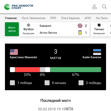
Главное
Лига Чемпионов
РПЛ
Лига Европы
АПЛ
Ла Лига
2
Бавария
Матч-
Футбол
Теннис
центр
1
Астон Вилла
Завершен
Завершен
3
матча
Кристина Макхейл
Кайя Канепи
33%
0%
67%
1 победа
0 ничьих
2 победы
Последний матч
WTA
20.03.2018 19:10