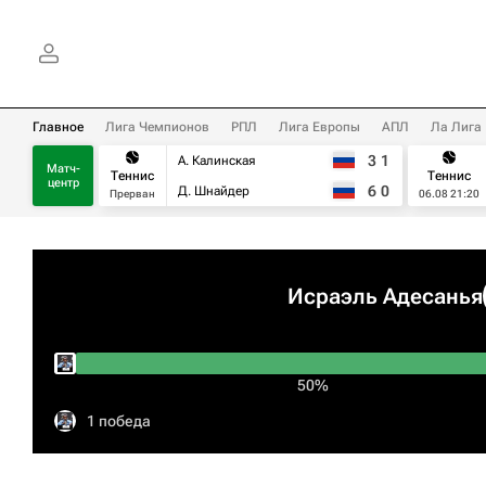
Главное
Лига Чемпионов
РПЛ
Лига Европы
АПЛ
Ла Лига
3
1
А. Калинская
Матч-
Теннис
Теннис
центр
6
0
Д. Шнайдер
Прерван
06.08 21:20
Исраэль Адесанья
50%
1 победа