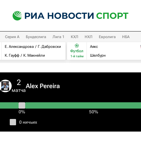
Серия А
Бундеслига
Лига 1
КХЛ
НХЛ
Евролига
НБА
Е. Александрова
Г. Дабровски
Аякс
Футбол
К. Гауфф
К. Макнейли
Шелбурн
1-й тайм
2
Alex Pereira
матча
0%
50%
0 ничьих