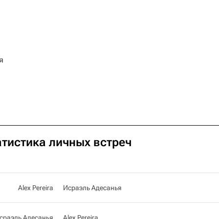
я
татистика личных встреч
Alex Pereira
Исраэль Адесанья
сраэль Адесанья
Alex Pereira