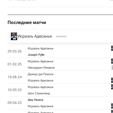
Последние матчи
Исраэль Адесанья
Исраэль Адесанья
29.03.26
Joseph Pyfer
Исраэль Адесанья
01.02.25
Нассурдин Имавов
Дрикус дю Плесси
18.08.24
Исраэль Адесанья
Исраэль Адесанья
10.09.23
Шон Стрикленд
Alex Pereira
09.04.23
Исраэль Адесанья
Исраэль Адесанья