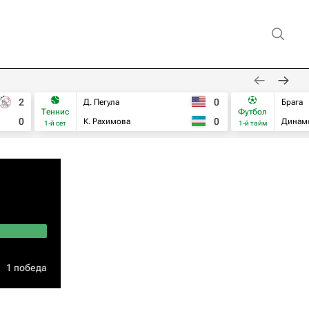
2
0
Д. Пегула
Брага
Теннис
Футбол
0
0
К. Рахимова
Динам
1-й сет
1-й тайм
1 победа