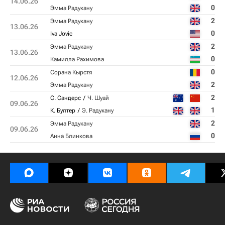
14.06.26
0
Эмма Радукану
2
Эмма Радукану
13.06.26
0
Iva Jovic
2
Эмма Радукану
13.06.26
0
Камилла Рахимова
0
Сорана Кырстя
12.06.26
2
Эмма Радукану
2
С. Сандерс
Ч. Шуай
09.06.26
1
К. Бултер
Э. Радукану
2
Эмма Радукану
09.06.26
0
Анна Блинкова