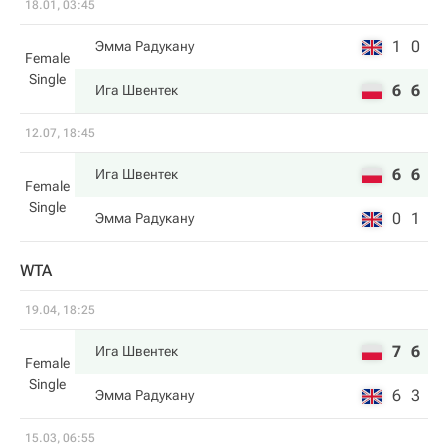
18.01, 03:45
1
0
Эмма Радукану
Female
Single
6
6
Ига Швентек
12.07, 18:45
6
6
Ига Швентек
Female
Single
0
1
Эмма Радукану
WTA
19.04, 18:25
7
6
Ига Швентек
Female
Single
6
3
Эмма Радукану
15.03, 06:55