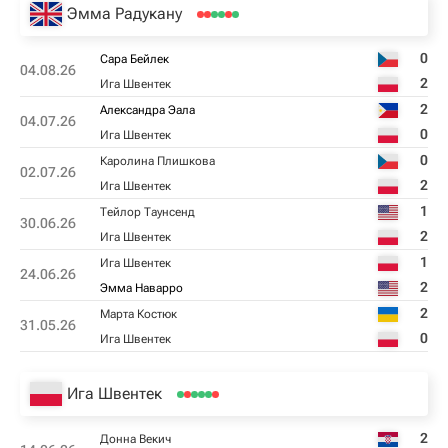
Эмма Радукану
0
Сара Бейлек
04.08.26
2
Ига Швентек
2
Александра Эала
04.07.26
0
Ига Швентек
0
Каролина Плишкова
02.07.26
2
Ига Швентек
1
Тейлор Таунсенд
30.06.26
2
Ига Швентек
1
Ига Швентек
24.06.26
2
Эмма Наварро
2
Марта Костюк
31.05.26
0
Ига Швентек
Ига Швентек
2
Донна Векич