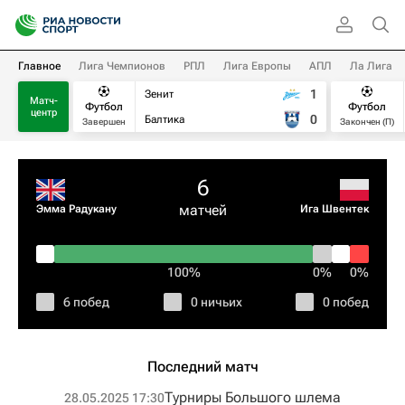
Главное
Лига Чемпионов
РПЛ
Лига Европы
АПЛ
Ла Лига
1
Зенит
Матч-
Футбол
Футбол
центр
0
Балтика
Завершен
Закончен (П)
6
матчей
Эмма Радукану
Ига Швентек
100%
0%
0%
6 побед
0 ничьих
0 побед
Последний матч
Турниры Большого шлема
28.05.2025 17:30