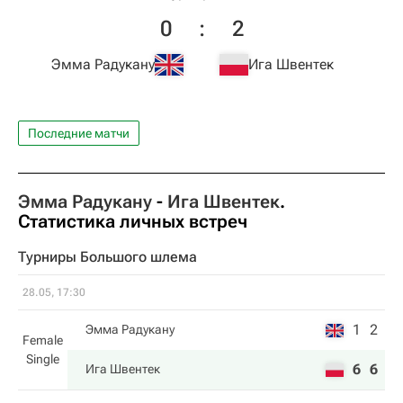
0
:
2
Эмма Радукану
Ига Швентек
Последние матчи
Эмма Радукану
-
Ига Швентек
.
Статистика личных встреч
Турниры Большого шлема
28.05, 17:30
1
2
Эмма Радукану
Female
Single
6
6
Ига Швентек