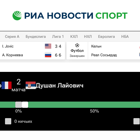
Серия А
Бундеслига
Лига 1
КХЛ
НХЛ
Евролига
НБА
3
4
I. Jovic
Кельн
Футбол
6
6
А. Корнеева
Реал Сосьедад
Завершен
2
о
Душан Лайович
матча
0%
50%
0 ничьих