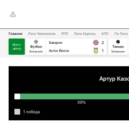
Главное
Лига Чемпионов
РПЛ
Лига Европы
АПЛ
Ла Лига
2
Бавария
Матч-
Футбол
Теннис
центр
1
Астон Вилла
Завершен
Завершен
Артур Каз
50%
1 победа