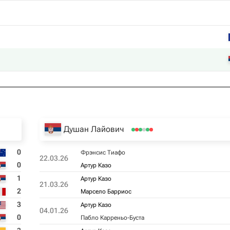
Душан Лайович
0
Фрэнсис Тиафо
22.03.26
0
Артур Казо
1
Артур Казо
21.03.26
2
Марсело Барриос
3
Артур Казо
04.01.26
0
Пабло Карреньо-Буста