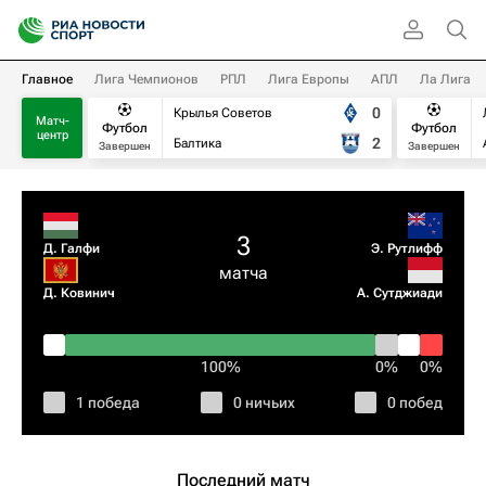
Главное
Лига Чемпионов
РПЛ
Лига Европы
АПЛ
Ла Лига
0
Крылья Советов
Матч-
Футбол
Футбол
центр
2
Балтика
Завершен
Завершен
3
Д. Галфи
Э. Рутлифф
матча
Д. Ковинич
А. Сутджиади
100%
0%
0%
1 победа
0 ничьих
0 побед
Последний матч