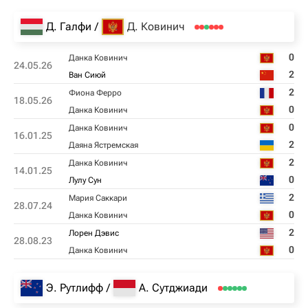
Д. Галфи
Д. Ковинич
0
Данка Ковинич
24.05.26
2
Ван Сиюй
2
Фиона Ферро
18.05.26
0
Данка Ковинич
0
Данка Ковинич
16.01.25
2
Даяна Ястремская
2
Данка Ковинич
14.01.25
0
Лулу Сун
2
Мария Саккари
28.07.24
0
Данка Ковинич
2
Лорен Дэвис
28.08.23
0
Данка Ковинич
Э. Рутлифф
А. Сутджиади