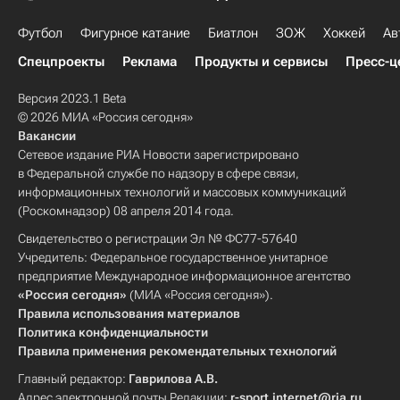
Футбол
Фигурное катание
Биатлон
ЗОЖ
Хоккей
Ав
Спецпроекты
Реклама
Продукты и сервисы
Пресс-ц
Версия 2023.1 Beta
© 2026 МИА «Россия сегодня»
Вакансии
Сетевое издание РИА Новости зарегистрировано
в Федеральной службе по надзору в сфере связи,
информационных технологий и массовых коммуникаций
(Роскомнадзор) 08 апреля 2014 года.
Свидетельство о регистрации Эл № ФС77-57640
Учредитель: Федеральное государственное унитарное
предприятие Международное информационное агентство
«Россия сегодня»
(МИА «Россия сегодня»).
Правила использования материалов
Политика конфиденциальности
Правила применения рекомендательных технологий
Главный редактор:
Гаврилова А.В.
Адрес электронной почты Редакции:
r-sport.internet@ria.ru