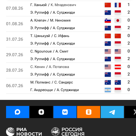
1
Г. Ханьюй
К. Младенович
07.08.26
2
Э. Рутлифф
А. Сутджиади
0
А. Клепач
М. Ниномия
01.08.26
2
Э. Рутлифф
А. Сутджиади
0
Т. Цяньхуэй
С. Ифань
31.07.26
2
Э. Рутлифф
А. Сутджиади
0
C. Ngounoue
А. Смит
29.07.26
2
Э. Рутлифф
А. Сутджиади
0
С. Кенин
А. Потапова
28.07.26
2
Э. Рутлифф
А. Сутджиади
2
М. Полманс
С. Сандерс
06.07.26
0
Г. Андреоцци
А. Сутджиади