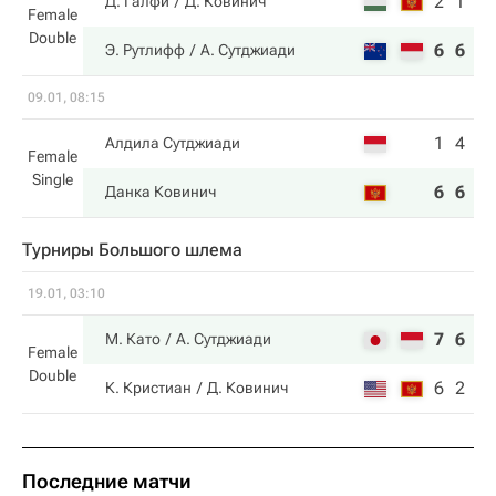
2
1
Д. Галфи
Д. Ковинич
Female
Double
6
6
Э. Рутлифф
А. Сутджиади
09.01, 08:15
1
4
Алдила Сутджиади
Female
Single
6
6
Данка Ковинич
Турниры Большого шлема
19.01, 03:10
7
6
М. Като
А. Сутджиади
Female
Double
6
2
К. Кристиан
Д. Ковинич
Последние матчи