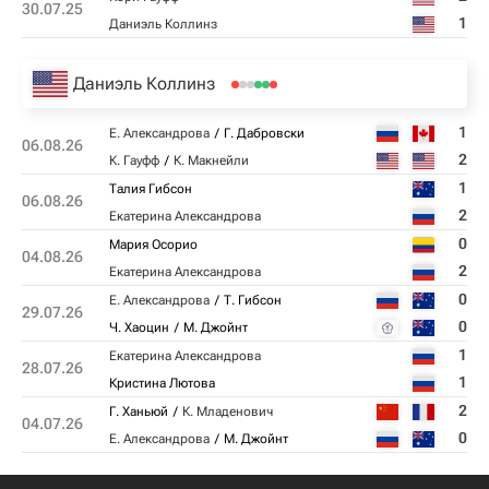
30.07.25
1
Даниэль Коллинз
Даниэль Коллинз
1
Е. Александрова
Г. Дабровски
06.08.26
2
К. Гауфф
К. Макнейли
1
Талия Гибсон
06.08.26
2
Екатерина Александрова
0
Мария Осорио
04.08.26
2
Екатерина Александрова
0
Е. Александрова
Т. Гибсон
29.07.26
0
Ч. Хаоцин
М. Джойнт
1
Екатерина Александрова
28.07.26
1
Кристина Лютова
2
Г. Ханьюй
К. Младенович
04.07.26
0
Е. Александрова
М. Джойнт