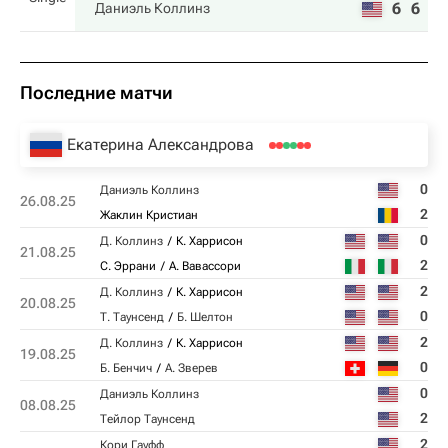
6
6
Даниэль Коллинз
Последние матчи
Екатерина Александрова
0
Даниэль Коллинз
26.08.25
2
Жаклин Кристиан
0
Д. Коллинз
К. Харрисон
21.08.25
2
С. Эррани
А. Вавассори
2
Д. Коллинз
К. Харрисон
20.08.25
0
Т. Таунсенд
Б. Шелтон
2
Д. Коллинз
К. Харрисон
19.08.25
0
Б. Бенчич
А. Зверев
0
Даниэль Коллинз
08.08.25
2
Тейлор Таунсенд
2
Кори Гауфф