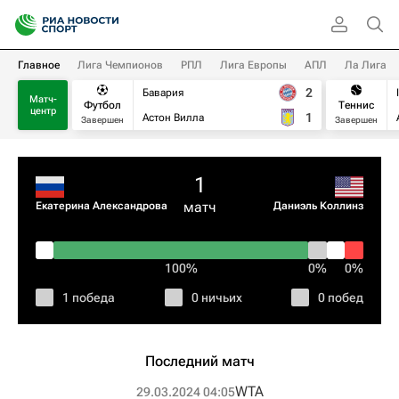
Главное
Лига Чемпионов
РПЛ
Лига Европы
АПЛ
Ла Лига
2
Бавария
Матч-
Футбол
Теннис
центр
1
Астон Вилла
Завершен
Завершен
1
матч
Екатерина Александрова
Даниэль Коллинз
100%
0%
0%
1 победа
0 ничьих
0 побед
Последний матч
WTA
29.03.2024 04:05