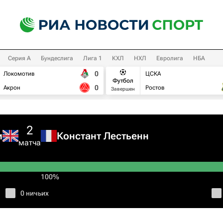
Серия А
Бундеслига
Лига 1
КХЛ
НХЛ
Евролига
НБА
0
Локомотив
ЦСКА
Футбол
0
Акрон
Ростов
Завершен
2
и
Констант Лестьенн
матча
100%
0 ничьих