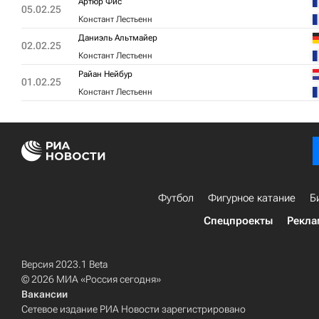
Артюр Фис
05.02.25
Констант Лестьенн
Даниэль Альтмайер
02.02.25
Констант Лестьенн
Райан Нейбур
01.02.25
Констант Лестьенн
Футбол
Фигурное катание
Б
Спецпроекты
Рекла
Версия 2023.1 Beta
© 2026 МИА «Россия сегодня»
Вакансии
Сетевое издание РИА Новости зарегистрировано