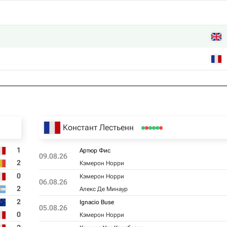
Констант Лестьенн
1
Артюр Фис
09.08.26
2
Кэмерон Норри
0
Кэмерон Норри
06.08.26
2
Алекс Де Минаур
2
Ignacio Buse
05.08.26
0
Кэмерон Норри