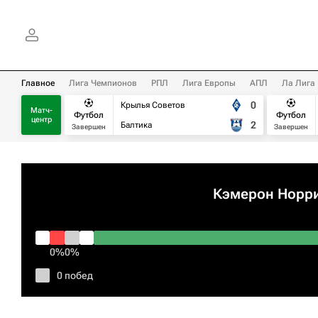
Главное
Лига Чемпионов
РПЛ
Лига Европы
АПЛ
Ла Лига
0
Крылья Советов
Матч-
Футбол
Футбол
центр
2
Балтика
Завершен
Завершен
Кэмерон Норр
0%
0%
0 побед